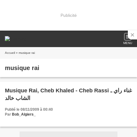
Publicité
MENU
Accueil
» musique rai
musique rai
Musique Rai, Cheb Khaled - Cheb Rassi غناء راي ـ
الشاب خالد
Publié le 08/11/2009 à 00:40
Par
Bob_Algiers_