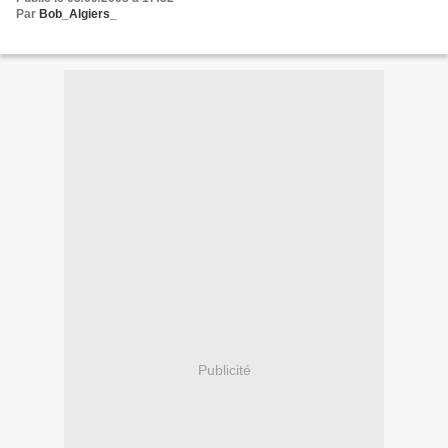
Par
Bob_Algiers_
Publicité