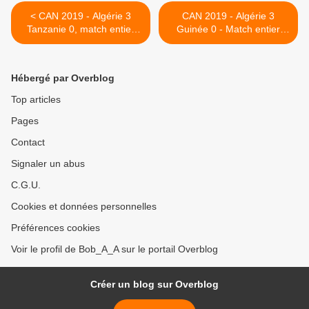
< CAN 2019 - Algérie 3
CAN 2019 - Algérie 3
Tanzanie 0, match entier
Guinée 0 - Match entier
الجزائر 3 غينيا 0، المقابلة
الجزائر 3 طنزانيا 0 ، مقابلة
الكاملة >
كاملة
Hébergé par Overblog
Top articles
Pages
Contact
Signaler un abus
C.G.U.
Cookies et données personnelles
Préférences cookies
Voir le profil de Bob_A_A sur le portail Overblog
Créer un blog sur Overblog