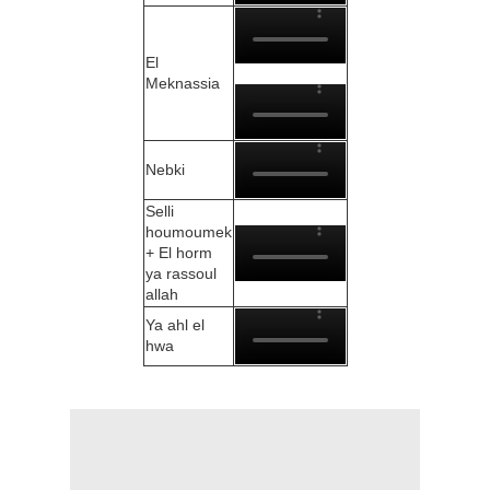
El
Meknassia
Nebki
Selli
houmoumek
+ El horm
ya rassoul
allah
Ya ahl el
hwa