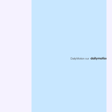
DailyMotion
sur