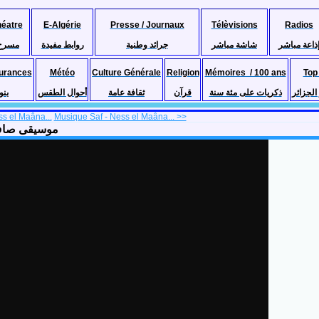
héatre
E-Algérie
Presse / Journaux
Télèvisions
Radios
ذاعة مباشر
شاشة مباشر
جرائد وطنية
روابط مفيدة
مسرح
urances
Météo
Culture Générale
Religion
Mémoires / 100 ans
Top
لجزائر
ذكريات على مئة سنة
قرآن
ثقافة عامة
أحوال الطقس
بنو
s el Maâna...
Musique Saf - Ness el Maâna... >>
hmame موسيقى صاف ـ ناس المعنة