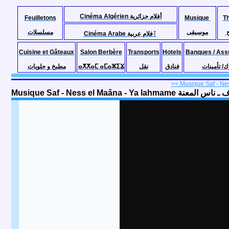
Cinéma Algérien أفلام جزائرية
Feuilletons
Musique
T
موسيقى
مسلسلات
Cinéma Arabe ٱفلام عربية
Cuisine et Gâteaux
Salon Berbère
Transports
Hotels
Banques / Ass
مطبخ و حلويات
ⴰⵅⵅⴰⵎ ⴰⵎⴰⵣⵉⴴ
نقل
فنادق
ك/ تأمينات
<< Musique Saf - Nes
Musique Saf - Ness el Maâna - Ya la