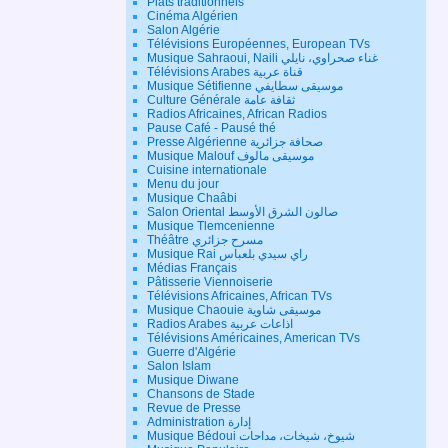
Plats traditionnels
Cinéma Algérien
Salon Algérie
Télévisions Européennes, European TVs
Musique Sahraoui, Naili غناء صحراوي، نايلي
Télévisions Arabes قناة عربية
Musique Sétifienne موسيقى سطايفي
Culture Générale ثقافة عامة
Radios Africaines, African Radios
Pause Café - Pausé thé
Presse Algérienne صحافة جزائرية
Musique Malouf موسيقى مالوف
Cuisine internationale
Menu du jour
Musique Chaâbi
Salon Oriental صالون الشرق الأوسط
Musique Tlemcenienne
Théâtre مسرح جزائري
Musique Rai راي سيدي بلعباس
Médias Français
Pâtisserie Viennoiserie
Télévisions Africaines, African TVs
Musique Chaouie موسيقى شاوية
Radios Arabes اذاعات عربية
Télévisions Américaines, American TVs
Guerre d'Algérie
Salon Islam
Musique Diwane
Chansons de Stade
Revue de Presse
Administration إدارة
Musique Bédoui شيوخ، شيخات، مداحات