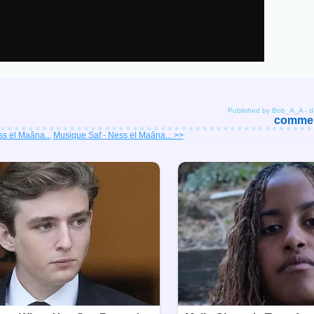
Published by Bob_A_A
-
d
comment
s el Maâna...
Musique Saf - Ness el Maâna... >>