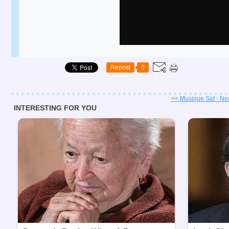
Repost
0
<< Musique Saf - Nes