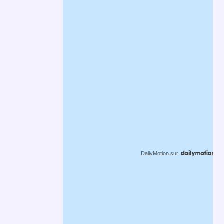
DailyMotion
sur