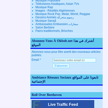
Musique Populaire
Télévisions Asiatiques, Asian TVs
Musique Rap
Images - Réalités Algériennes
Musique Rock Pop, Metal, World, Reggae
Dessins Animés رسوم متحركة
Musique Sanaâ
Ambassades Embassies سفارات
Salon Berbère
Pains traditionnels, Brioches
Abonnez-Vous À Okbob.net أشترك في هذا
الموقع
Abonnez-vous pour être averti des nouveaux articles
publiés.
Email
Ambiance Réseaux Sociaux تابعونا على المواقع
الإجتماعية
Roll Over Beethoven
Live Traffic Feed