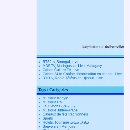
DailyMotion
sur
RTS2 tv, Sénégal, Live
MBS TV, Madagascar, Live, Malagasy
Gabon Culture TV, Live
Gabon 24 tv, Chaîne d'information en continu, Live
RTD tv, Radio Télévision Djibouti, Live
Tags / Catégories
Musique Kabyle
Musique Rai
Feuilletons مسلسلات
Musique Judéo-Arabe
Gateaux de fête traditionnels
Sports
Hôtels, Tourisme فنادق، سياحة
Souvenirs - Mémoire