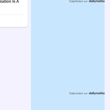
DailyMotion
sur
Dailymotion
sur