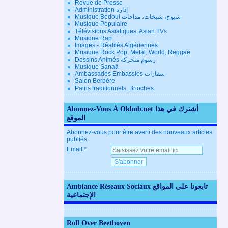
Revue de Presse
Administration إدارة
Musique Bédoui شيوخ، شيخات، مداحات
Musique Populaire
Télévisions Asiatiques, Asian TVs
Musique Rap
Images - Réalités Algériennes
Musique Rock Pop, Metal, World, Reggae
Dessins Animés رسوم متحركة
Musique Sanaâ
Ambassades Embassies سفارات
Salon Berbère
Pains traditionnels, Brioches
Abonnez-Vous À Okbob.net أشترك في هذا
الموقع
Abonnez-vous pour être averti des nouveaux articles
publiés.
Email
Ambiance Réseaux Sociaux تابعونا على المواقع
الإجتماعية
Roll Over Beethoven