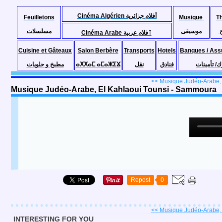
Cinéma Algérien أفلام جزائرية
Feuilletons
Musique
T
موسيقى
مسلسلات
Cinéma Arabe ٱفلام عربية
Cuisine et Gâteaux
Salon Berbère
Transports
Hotels
Banques / Ass
مطبخ و حلويات
ⴰⵅⵅⴰⵎ ⴰⵎⴰⵣⵉⴴ
نقل
فنادق
ك/ تأمينات
<< Musique Judéo-Arabe, E
Musique Judéo-Arabe, El Kahlaoui Tounsi - Sammoura
Repost
0
<< Musique Judéo-Arabe, E