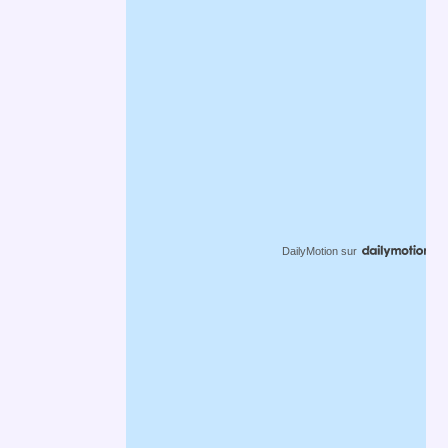
DailyMotion
sur