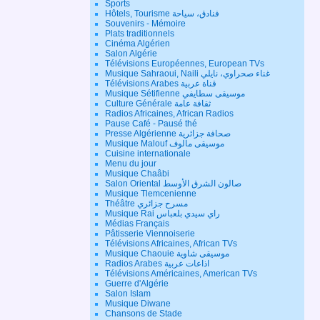
Sports
Hôtels, Tourisme فنادق، سياحة
Souvenirs - Mémoire
Plats traditionnels
Cinéma Algérien
Salon Algérie
Télévisions Européennes, European TVs
Musique Sahraoui, Naili غناء صحراوي، نايلي
Télévisions Arabes قناة عربية
Musique Sétifienne موسيقى سطايفي
Culture Générale ثقافة عامة
Radios Africaines, African Radios
Pause Café - Pausé thé
Presse Algérienne صحافة جزائرية
Musique Malouf موسيقى مالوف
Cuisine internationale
Menu du jour
Musique Chaâbi
Salon Oriental صالون الشرق الأوسط
Musique Tlemcenienne
Théâtre مسرح جزائري
Musique Rai راي سيدي بلعباس
Médias Français
Pâtisserie Viennoiserie
Télévisions Africaines, African TVs
Musique Chaouie موسيقى شاوية
Radios Arabes اذاعات عربية
Télévisions Américaines, American TVs
Guerre d'Algérie
Salon Islam
Musique Diwane
Chansons de Stade