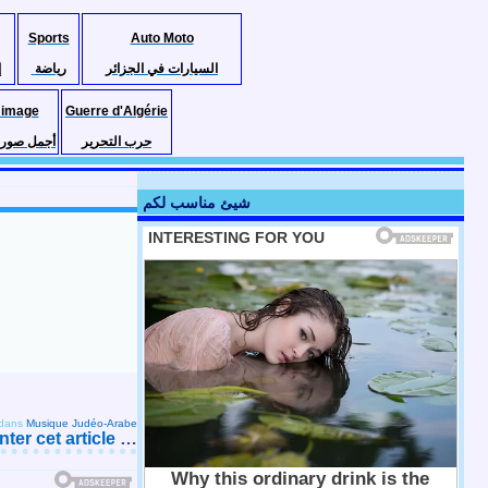
Sports
Auto Moto
السيارات في الجزائر
رياضة
إ
 image
Guerre d'Algérie
حرب التحرير
أجمل صور ا
شيئ مناسب لكم
dans
Musique Judéo-Arabe
er cet article
…