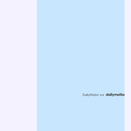
DailyMotion
sur