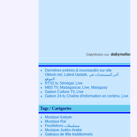
DailyMotion
sur
Dernières entrées & nouveautés sur site
Okbob.net, Latest Update, آخر المستجدات في
الموقع
RTS2 tv, Sénégal, Live
MBS TV, Madagascar, Live, Malagasy
Gabon Culture TV, Live
Gabon 24 tv, Chaîne d'information en continu, Live
Tags / Catégories
Musique Kabyle
Musique Rai
Feuilletons مسلسلات
Musique Judéo-Arabe
Gateaux de fête traditionnels