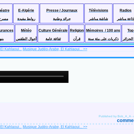
héatre
E-Algérie
Presse / Journaux
Télèvisions
Radios
ذاعة مباشر
شاشة مباشر
جرائد وطنية
روابط مفيدة
مسرح
urances
Météo
Culture Générale
Religion
Mémoires / 100 ans
Top
لجزائر
ذكريات على مئة سنة
قرآن
ثقافة عامة
أحوال الطقس
بنو
l Kahlaoui...
Musique Judéo-Arabe, El Kahlaoui... >>
Published by Bob_A_A
-
comment
l Kahlaoui...
Musique Judéo-Arabe, El Kahlaoui... >>