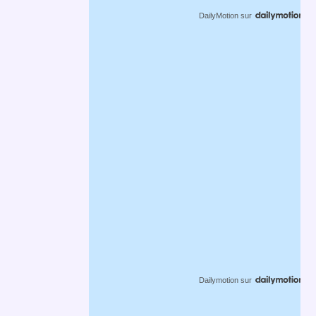
DailyMotion
sur
Dailymotion
sur