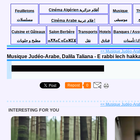
Cinéma Algérien أفلام جزائرية
Feuilletons
Musique
T
موسيقى
مسلسلات
Cinéma Arabe ٱفلام عربية
Cuisine et Gâteaux
Salon Berbère
Transports
Hotels
Banques / Ass
مطبخ و حلويات
ⴰⵅⵅⴰⵎ ⴰⵎⴰⵣⵉⴴ
نقل
فنادق
ك/ تأمينات
<< Musique Judéo-Arab
Musique Judéo-Arabe, Dalila Taliana - E rabbi lech hakk
Repost
0
<< Musique Judéo-Arab