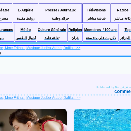
héatre
E-Algérie
Presse / Journaux
Télèvisions
Radios
ذاعة مباشر
شاشة مباشر
جرائد وطنية
روابط مفيدة
مسرح
urances
Météo
Culture Générale
Religion
Mémoires / 100 ans
Top
لجزائر
ذكريات على مئة سنة
قرآن
ثقافة عامة
أحوال الطقس
بنو
e, Mme Fritna...
Musique Judéo-Arabe, Dalila... >>
a
Published by Bob_A_A
-
comment
e, Mme Fritna...
Musique Judéo-Arabe, Dalila... >>