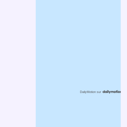
DailyMotion
sur