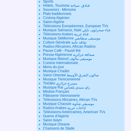
Sports
Hôtels, Tourisme فنادق، سياحة
Souvenirs - Mémoire
Plats traditionnels
Cinéma Algérien
Salon Algérie
Télévisions Européennes, European TVs
Musique Sahraoui, Naili غناء صحراوي، نايلي
Télévisions Arabes قناة عربية
Musique Sétifienne موسيقى سطايفي
Culture Générale ثقافة عامة
Radios Africaines, African Radios
Pause Café - Pausé thé
Presse Algérienne صحافة جزائرية
Musique Malouf موسيقى مالوف
Cuisine internationale
Menu du jour
Musique Chaâbi
Salon Oriental صالون الشرق الأوسط
Musique Tlemcenienne
Théâtre مسرح جزائري
Musique Rai راي سيدي بلعباس
Médias Français
Pâtisserie Viennoiserie
Télévisions Africaines, African TVs
Musique Chaouie موسيقى شاوية
Radios Arabes اذاعات عربية
Télévisions Américaines, American TVs
Guerre d'Algérie
Salon Islam
Musique Diwane
Chansons de Stade