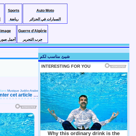
Sports
Auto Moto
السيارات في الجزائر
رياضة
إ
 image
Guerre d'Algérie
حرب التحرير
أجمل صور ا
شيئ مناسب لكم
dans
Musique Judéo-Arabe
er cet article
…