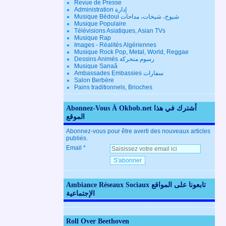
Revue de Presse
Administration إدارة
Musique Bédoui شيوخ، شيخات، مداحات
Musique Populaire
Télévisions Asiatiques, Asian TVs
Musique Rap
Images - Réalités Algériennes
Musique Rock Pop, Metal, World, Reggae
Dessins Animés رسوم متحركة
Musique Sanaâ
Ambassades Embassies سفارات
Salon Berbère
Pains traditionnels, Brioches
Abonnez-Vous À Okbob.net أشترك في هذا
الموقع
Abonnez-vous pour être averti des nouveaux articles
publiés.
Email
Ambiance Réseaux Sociaux تابعونا على المواقع
الإجتماعية
Roll Over Beethoven