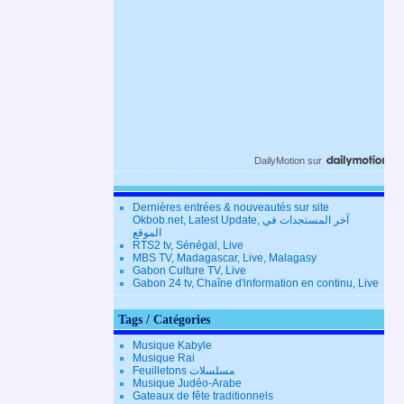
DailyMotion
sur
Dernières entrées & nouveautés sur site
Okbob.net, Latest Update, آخر المستجدات في
الموقع
RTS2 tv, Sénégal, Live
MBS TV, Madagascar, Live, Malagasy
Gabon Culture TV, Live
Gabon 24 tv, Chaîne d'information en continu, Live
Tags / Catégories
Musique Kabyle
Musique Rai
Feuilletons مسلسلات
Musique Judéo-Arabe
Gateaux de fête traditionnels