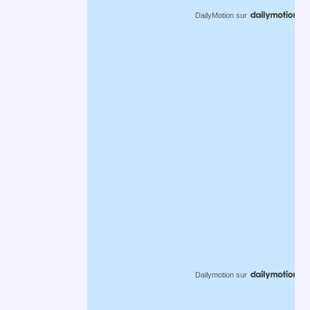
DailyMotion
sur
Dailymotion
sur