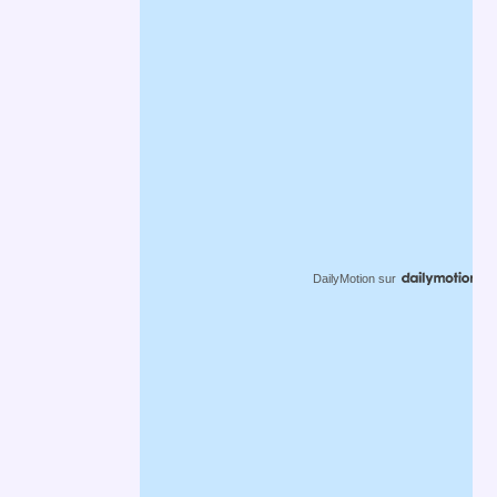
DailyMotion
sur