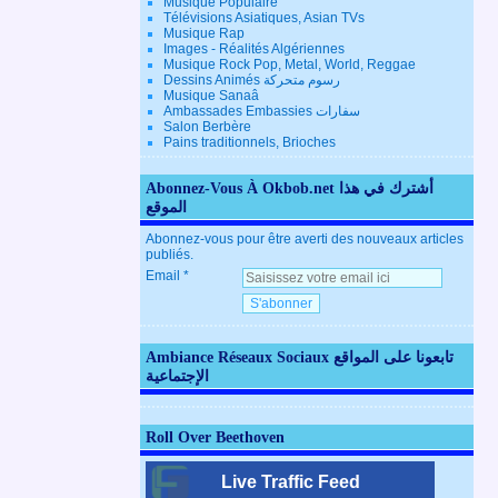
Musique Populaire
Télévisions Asiatiques, Asian TVs
Musique Rap
Images - Réalités Algériennes
Musique Rock Pop, Metal, World, Reggae
Dessins Animés رسوم متحركة
Musique Sanaâ
Ambassades Embassies سفارات
Salon Berbère
Pains traditionnels, Brioches
Abonnez-Vous À Okbob.net أشترك في هذا
الموقع
Abonnez-vous pour être averti des nouveaux articles
publiés.
Email
Ambiance Réseaux Sociaux تابعونا على المواقع
الإجتماعية
Roll Over Beethoven
Live Traffic Feed