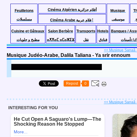
Cinéma Algérien أفلام جزائرية
Feuilletons
Musique
T
موسيقى
مسلسلات
Cinéma Arabe ٱفلام عربية
Cuisine et Gâteaux
Salon Berbère
Transports
Hotels
Banques / Ass
مطبخ و حلويات
ⴰⵅⵅⴰⵎ ⴰⵎⴰⵣⵉⴴ
نقل
فنادق
ك/ تأمينات
<< Musique Sanaâ - 
Musique Judéo-Arabe, Dalila Taliana - Ya srir ennoum
Repost
0
<< Musique Sanaâ - 