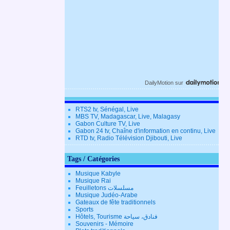
DailyMotion
sur
RTS2 tv, Sénégal, Live
MBS TV, Madagascar, Live, Malagasy
Gabon Culture TV, Live
Gabon 24 tv, Chaîne d'information en continu, Live
RTD tv, Radio Télévision Djibouti, Live
Tags / Catégories
Musique Kabyle
Musique Rai
Feuilletons مسلسلات
Musique Judéo-Arabe
Gateaux de fête traditionnels
Sports
Hôtels, Tourisme فنادق، سياحة
Souvenirs - Mémoire