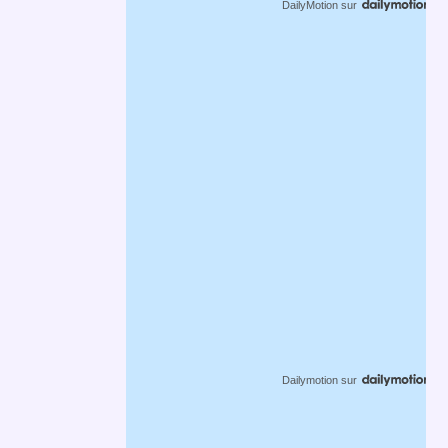
DailyMotion
sur
Dailymotion
sur