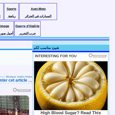
Sports
Auto Moto
السيارات في الجزائر
رياضة
إ
 image
Guerre d'Algérie
حرب التحرير
أجمل صور ا
شيئ مناسب لكم
dans
Musique Judéo-Arabe
er cet article
…