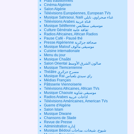
Plats traditionnels
Cinéma Algérien
Salon Algérie
Télévisions Européennes, European TVs
Musique Sahraoui, Naili غناء صحراوي، نايلي
Télévisions Arabes قناة عربية
Musique Sétifienne موسيقى سطايفي
Culture Générale ثقافة عامة
Radios Africaines, African Radios
Pause Café - Pausé thé
Presse Algérienne صحافة جزائرية
Musique Malouf موسيقى مالوف
Cuisine internationale
Menu du jour
Musique Chaâbi
Salon Oriental صالون الشرق الأوسط
Musique Tlemcenienne
Théâtre مسرح جزائري
Musique Rai راي سيدي بلعباس
Médias Français
Pâtisserie Viennoiserie
Télévisions Africaines, African TVs
Musique Chaouie موسيقى شاوية
Radios Arabes اذاعات عربية
Télévisions Américaines, American TVs
Guerre d'Algérie
Salon Islam
Musique Diwane
Chansons de Stade
Revue de Presse
Administration إدارة
Musique Bédoui شيوخ، شيخات، مداحات