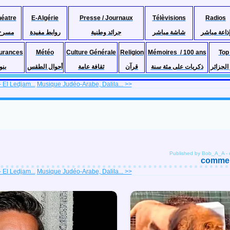
héatre
E-Algérie
Presse / Journaux
Télèvisions
Radios
ذاعة مباشر
شاشة مباشر
جرائد وطنية
روابط مفيدة
مسرح
urances
Météo
Culture Générale
Religion
Mémoires / 100 ans
Top
لجزائر
ذكريات على مئة سنة
قرآن
ثقافة عامة
أحوال الطقس
بنو
El Ledjam...
Musique Judéo-Arabe, Dalila... >>
Published by Bob_A_A
-
comment
El Ledjam...
Musique Judéo-Arabe, Dalila... >>