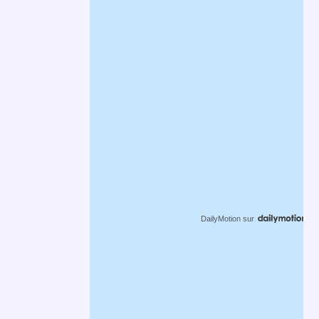
DailyMotion
sur