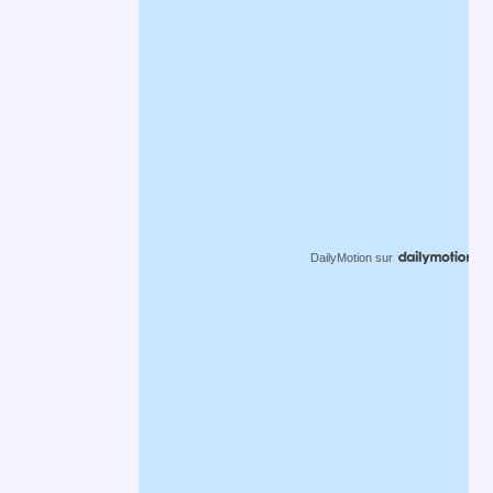
DailyMotion
sur