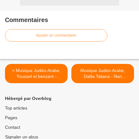
Commentaires
Ajouter un commentaire
< Musique Judéo-Arabe,
Musique Judéo-Arabe,
Youssef el benzarti -
Dalila Taliana - Nari
Zendani staifi
Dalouna >
Hébergé par Overblog
Top articles
Pages
Contact
Signaler un abus