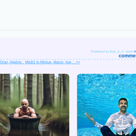
Published by Bob_A_A
-
dans
comment
Oran, Algérie...
Médi1 tv Afrique, Maroc, live,... >>