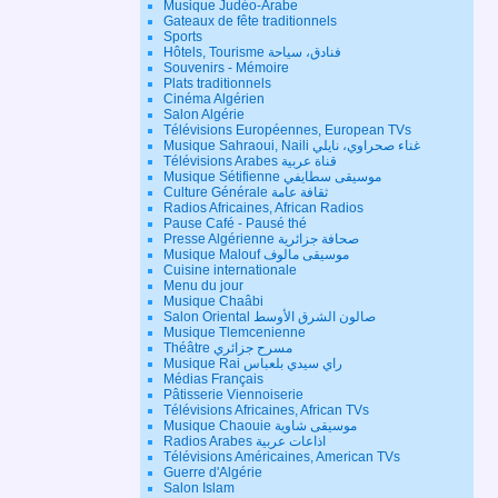
Musique Judéo-Arabe
Gateaux de fête traditionnels
Sports
Hôtels, Tourisme فنادق، سياحة
Souvenirs - Mémoire
Plats traditionnels
Cinéma Algérien
Salon Algérie
Télévisions Européennes, European TVs
Musique Sahraoui, Naili غناء صحراوي، نايلي
Télévisions Arabes قناة عربية
Musique Sétifienne موسيقى سطايفي
Culture Générale ثقافة عامة
Radios Africaines, African Radios
Pause Café - Pausé thé
Presse Algérienne صحافة جزائرية
Musique Malouf موسيقى مالوف
Cuisine internationale
Menu du jour
Musique Chaâbi
Salon Oriental صالون الشرق الأوسط
Musique Tlemcenienne
Théâtre مسرح جزائري
Musique Rai راي سيدي بلعباس
Médias Français
Pâtisserie Viennoiserie
Télévisions Africaines, African TVs
Musique Chaouie موسيقى شاوية
Radios Arabes اذاعات عربية
Télévisions Américaines, American TVs
Guerre d'Algérie
Salon Islam