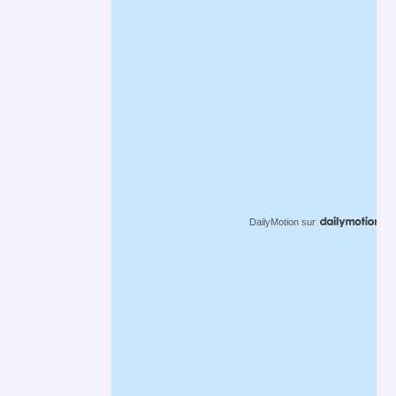
DailyMotion
sur