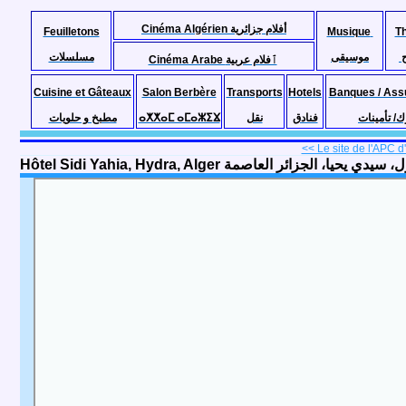
Cinéma Algérien أفلام جزائرية
Feuilletons
Musique
T
موسيقى
مسلسلات
Cinéma Arabe ٱفلام عربية
Cuisine et Gâteaux
Salon Berbère
Transports
Hotels
Banques / Ass
مطبخ و حلويات
ⴰⵅⵅⴰⵎ ⴰⵎⴰⵣⵉⴴ
نقل
فنادق
ك/ تأمينات
<< Le site de l'APC d'
Hôtel Sidi Yahia, Hydra, Alger  سيدي يحيا، الجزائر العاصمة