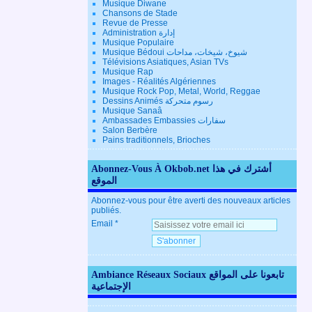
Musique Diwane
Chansons de Stade
Revue de Presse
Administration إدارة
Musique Populaire
Musique Bédoui شيوخ، شيخات، مداحات
Télévisions Asiatiques, Asian TVs
Musique Rap
Images - Réalités Algériennes
Musique Rock Pop, Metal, World, Reggae
Dessins Animés رسوم متحركة
Musique Sanaâ
Ambassades Embassies سفارات
Salon Berbère
Pains traditionnels, Brioches
Abonnez-Vous À Okbob.net أشترك في هذا
الموقع
Abonnez-vous pour être averti des nouveaux articles
publiés.
Email
Ambiance Réseaux Sociaux تابعونا على المواقع
الإجتماعية