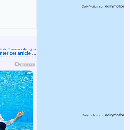
DailyMotion
sur
Hôtels, Tourisme فنادق، سياحة
er cet article
…
Dailymotion
sur