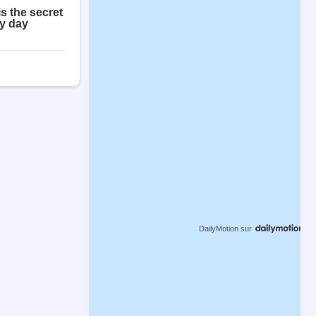
DailyMotion
sur