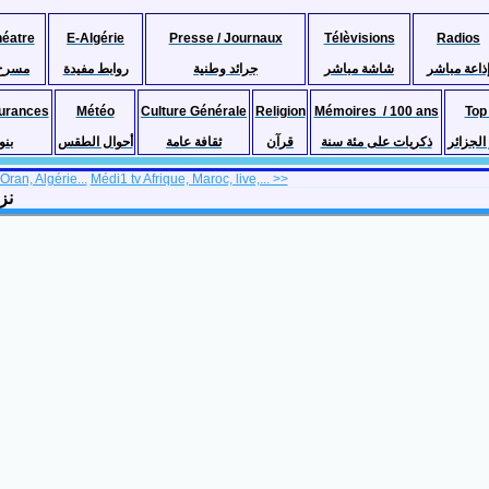
héatre
E-Algérie
Presse / Journaux
Télèvisions
Radios
ذاعة مباشر
شاشة مباشر
جرائد وطنية
روابط مفيدة
مسرح
urances
Météo
Culture Générale
Religion
Mémoires / 100 ans
Top
لجزائر
ذكريات على مئة سنة
قرآن
ثقافة عامة
أحوال الطقس
بنو
Oran, Algérie...
Médi1 tv Afrique, Maroc, live,... >>
نزل،