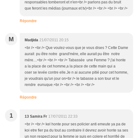
responsables tomberont et n'en<br /> parlons pas du bruit
que feront les médias (journaux et tv)<br /> <br /> <br /> <br />
Répondre
M
Madjida
21/07/2011 20:15
<br /> <br /> Que voulez-vous que je vous dises ? Cette Dame
aurait pu être notre grand'mére, elle aurait pu être notre
mére....<br /> <br /> <br /> Tabassée une Femme ? j'ai honte
a la place de cet homme,a la place de cette main qui a
oser se levée contre elle.Je n ai aucune pitié pour cet homme,
je voudrais qu'un jour on<br /> le tabasse a son tour et le
rendre eunuque.<br /> <br /> <br /> <br />
Répondre
1
13 Samira Fr
17/07/2011 22:33
<br /> <br /> kel honte pour ses policier anti emeute ya pa de
koi etre fier pa du tout au contraire il devrez avoir honte sa ses
un non respect pour la femme je suis en colere et horrifié de