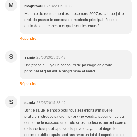
M
maghraoui
07/04/2015 16:39
Ma date de recrutement est ldecembre 2007est ce que jai le
droit de passer le concour de medecin principal, ?et,quelle
est la date du concour et quel sont les cours?
Répondre
S
samia
28/03/2015 23:47
Bsr ;est ce qu il ya un concours de passage en grade
principal et quel est le programme et merci
Répondre
S
samia
28/03/2015 23:42
Bsr ;je salue le snpsp pour tous ses efforts afin que le
praticien retrouve sa dignite<br /> je voudrai savoir en ce qui
concerne le passage en grade si les medecins qui ont exerce
ds le secteur public puis ds le prive et ayant reintegre le
secteur public depuis sept ans avec un total d experience de