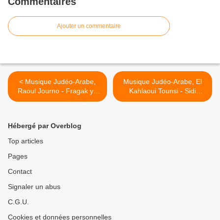
Commentaires
Ajouter un commentaire
< Musique Judéo-Arabe,
Musique Judéo-Arabe, El
Raoul Journo - Fragak ya
Kahlaoui Tounsi - Sidi
omma
Mansour كحلاوي تونسي -
سيدي منصور >
Hébergé par Overblog
Top articles
Pages
Contact
Signaler un abus
C.G.U.
Cookies et données personnelles