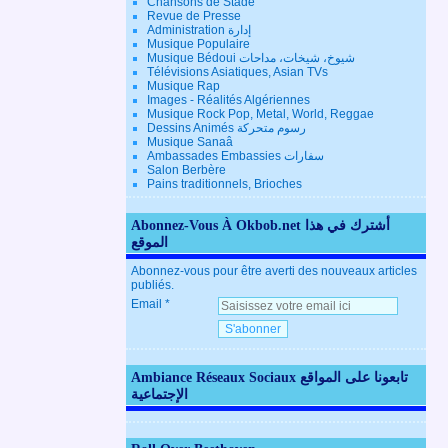
Chansons de Stade
Revue de Presse
Administration إدارة
Musique Populaire
Musique Bédoui شيوخ، شيخات، مداحات
Télévisions Asiatiques, Asian TVs
Musique Rap
Images - Réalités Algériennes
Musique Rock Pop, Metal, World, Reggae
Dessins Animés رسوم متحركة
Musique Sanaâ
Ambassades Embassies سفارات
Salon Berbère
Pains traditionnels, Brioches
Abonnez-Vous À Okbob.net أشترك في هذا
الموقع
Abonnez-vous pour être averti des nouveaux articles
publiés.
Email
Ambiance Réseaux Sociaux تابعونا على المواقع
الإجتماعية