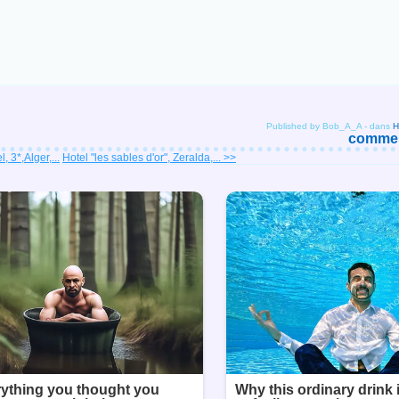
Published by Bob_A_A
-
dans
comment
, 3*,Alger,...
Hotel "les sables d'or", Zeralda,... >>