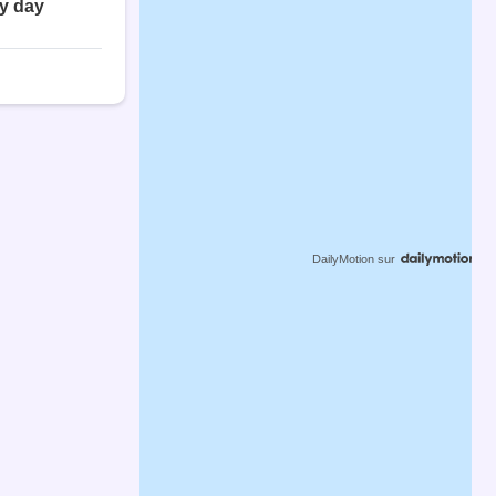
DailyMotion
sur