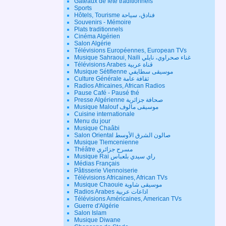
Gateaux de fête traditionnels
Sports
Hôtels, Tourisme فنادق، سياحة
Souvenirs - Mémoire
Plats traditionnels
Cinéma Algérien
Salon Algérie
Télévisions Européennes, European TVs
Musique Sahraoui, Naili غناء صحراوي، نايلي
Télévisions Arabes قناة عربية
Musique Sétifienne موسيقى سطايفي
Culture Générale ثقافة عامة
Radios Africaines, African Radios
Pause Café - Pausé thé
Presse Algérienne صحافة جزائرية
Musique Malouf موسيقى مالوف
Cuisine internationale
Menu du jour
Musique Chaâbi
Salon Oriental صالون الشرق الأوسط
Musique Tlemcenienne
Théâtre مسرح جزائري
Musique Rai راي سيدي بلعباس
Médias Français
Pâtisserie Viennoiserie
Télévisions Africaines, African TVs
Musique Chaouie موسيقى شاوية
Radios Arabes اذاعات عربية
Télévisions Américaines, American TVs
Guerre d'Algérie
Salon Islam
Musique Diwane