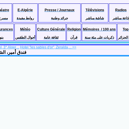
héatre
E-Algérie
Presse / Journaux
Télèvisions
Radios
ذاعة مباشر
شاشة مباشر
جرائد وطنية
روابط مفيدة
مسرح
urances
Météo
Culture Générale
Religion
Mémoires / 100 ans
Top
لجزائر
ذكريات على مئة سنة
قرآن
ثقافة عامة
أحوال الطقس
بنو
, 3*,Alger,...
Hotel "les sables d'or", Zeralda,... >>
فندق أمير، الشراقة، الجزائر ا