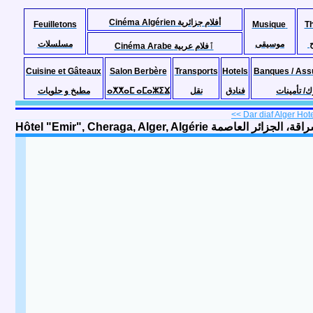
Cinéma Algérien أفلام جزائرية
Feuilletons
Musique
T
موسيقى
مسلسلات
Cinéma Arabe ٱفلام عربية
Cuisine et Gâteaux
Salon Berbère
Transports
Hotels
Banques / Ass
مطبخ و حلويات
ⴰⵅⵅⴰⵎ ⴰⵎⴰⵣⵉⴴ
نقل
فنادق
ك/ تأمينات
<< Dar diaf Alger Hotel
Hôtel "Emir", Cheraga, Alger, Algérie لعاصمة