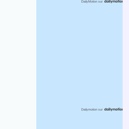
DailyMotion
sur
Dailymotion
sur