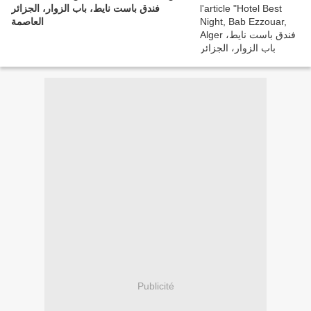
فندق باست نايط، باب الزوار، الجزائر
العاصمة
Publicité