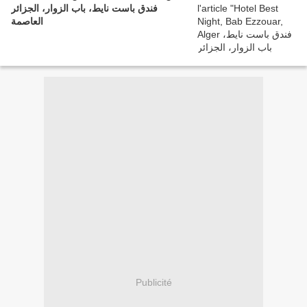
فندق باست نايط، باب الزوار، الجزائر
العاصمة
Publicité