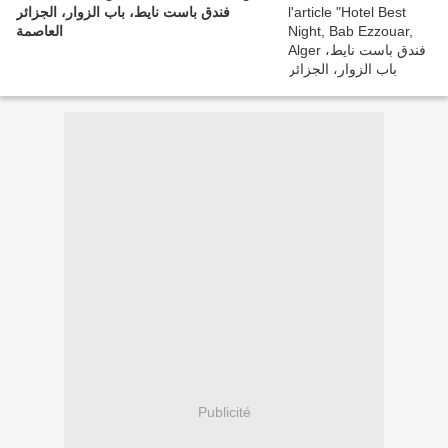
فندق باست نايط، باب الزوار، الجزائر
العاصمة
Publicité