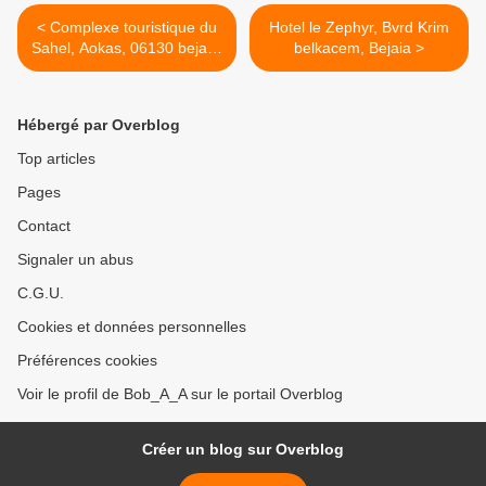
< Complexe touristique du
Hotel le Zephyr, Bvrd Krim
Sahel, Aokas, 06130 bejaia,
belkacem, Bejaia >
Algérie
Hébergé par Overblog
Top articles
Pages
Contact
Signaler un abus
C.G.U.
Cookies et données personnelles
Préférences cookies
Voir le profil de Bob_A_A sur le portail Overblog
Créer un blog sur Overblog