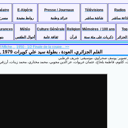
héatre
E-Algérie
Presse / Journaux
Télèvisions
Radios
ذاعة مباشر
شاشة مباشر
جرائد وطنية
روابط مفيدة
مسرح
urances
Météo
Culture Générale
Religion
Mémoires / 100 ans
Top
لجزائر
ذكريات على مئة سنة
قرآن
ثقافة عامة
أحوال الطقس
بنو
'Affiche,...
1950 - 1/2 Finale de la coupe... >>
Film Algérien entier "Le retour" avec Sid ali Kouiret, RTA, 1979 الفلم الجزائري، العودة ، بطولة سيد علي كويرات
، تصوير: يوسف صحراوي، موسيقى: شريف قرطبي
ت، كلثوم، فاطمة بلحاج، عثمان عريوات، عز الدين مجوبي، محمد مختاري، محمد زينات، أرز