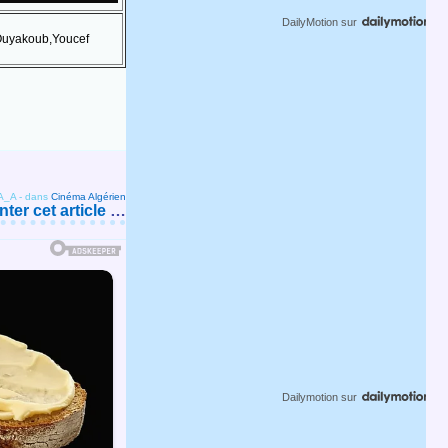
DailyMotion
sur
 Ouyakoub,Youcef
A_A
-
dans
Cinéma Algérien
er cet article
…
Dailymotion
sur