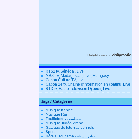
DailyMotion
sur
RTS2 tv, Sénégal, Live
MBS TV, Madagascar, Live, Malagasy
Gabon Culture TV, Live
Gabon 24 tv, Chaîne d'information en continu, Live
RTD tv, Radio Télévision Djibouti, Live
Tags / Catégories
Musique Kabyle
Musique Rai
Feuilletons مسلسلات
Musique Judéo-Arabe
Gateaux de fête traditionnels
Sports
Hôtels, Tourisme فنادق، سياحة