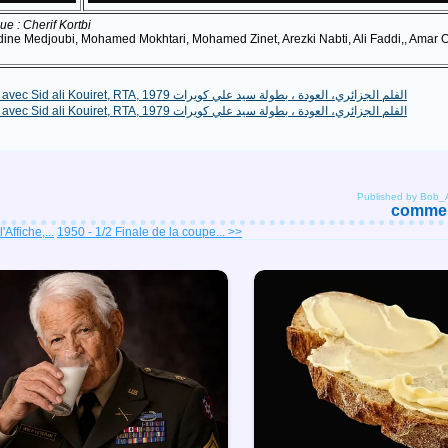
e : Cherif Kortbi
eddine Medjoubi, Mohamed Mokhtari, Mohamed Zinet, Arezki Nabti, Ali Faddi,, Amar
Published by Bob_
comment
'Affiche,...
1950 - 1/2 Finale de la coupe... >>