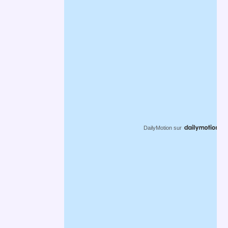
DailyMotion
sur