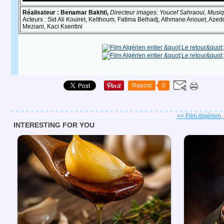
Réalisateur : Benamar Bakhti,
Directeur images: Youcef Sahraoui, Musiqu
Acteurs : Sid Ali Kouiret, Kelthoum, Fatima Belhadj, Athmane Ariouet, Az
Meziani, Kaci Ksentini
Repost
0
<< Film Algérien, l