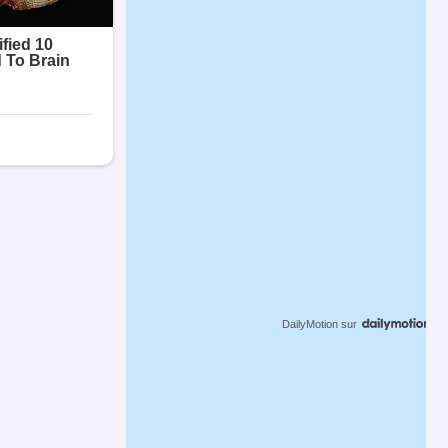
DailyMotion
sur