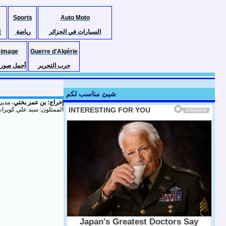
Sports
Auto Moto
السيارات في الجزائر
رياضة
إ
 image
Guerre d'Algérie
حرب التحرير
أجمل صور ا
شيئ مناسب لكم
إخراج: بن عمر بختي
مدير 
الممثلون: سيد علي كويرا