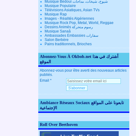
Musique Bédoui شيوخ، شيخات، مداحات
Musique Populaire
Télévisions Asiatiques, Asian TVs
Musique Rap
Images - Réalités Algériennes
Musique Rock Pop, Metal, World, Reggae
Dessins Animés رسوم متحركة
Musique Sanaâ
Ambassades Embassies سفارات
Salon Berbère
Pains traditionnels, Brioches
Abonnez-Vous À Okbob.net أشترك في هذا
الموقع
Abonnez-vous pour être averti des nouveaux articles
publiés.
Email
Ambiance Réseaux Sociaux تابعونا على المواقع
الإجتماعية
Roll Over Beethoven