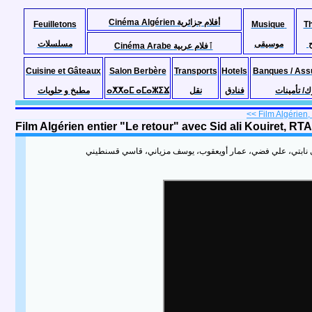
Cinéma Algérien أفلام جزائرية
Feuilletons
Musique
T
موسيقى
مسلسلات
Cinéma Arabe ٱفلام عربية
Cuisine et Gâteaux
Salon Berbère
Transports
Hotels
Banques / Ass
مطبخ و حلويات
ⴰⵅⵅⴰⵎ ⴰⵎⴰⵣⵉⴴ
نقل
فنادق
ك/ تأمينات
<< Film Algérien, l
قي نابتي، علي فضي، عمار أويعقوب، يوسف مزياني، قاسي قسنطيني