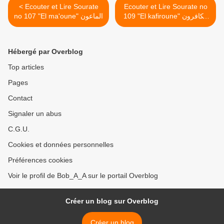
< Ecouter et Lire Sourate
Ecouter et Lire Sourate no
109 "El kafiroune" الكافرون
no 107 "El ma'oune" الماعون
>
Hébergé par Overblog
Top articles
Pages
Contact
Signaler un abus
C.G.U.
Cookies et données personnelles
Préférences cookies
Voir le profil de Bob_A_A sur le portail Overblog
Créer un blog sur Overblog
Créer un blog