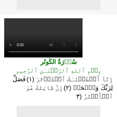
سُوۡرَةُ الکَوثَر
بِسۡمِ ٱللهِ ٱلرَّحۡمَـٰنِ ٱلرَّحِيمِ
إِنَّآ أَعۡطَيۡنَـٰكَ ٱلۡكَوۡثَرَ ( ١ )
فَصَلِّ
لِرَبِّكَ وَٱنۡحَرۡ ( ٢ )
إِنَّ شَانِئَكَ هُوَ