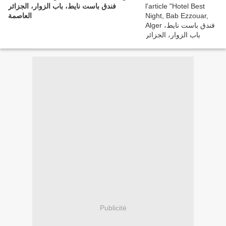
فندق باست نايط، باب الزوار، الجزائر
العاصمة
Publicité