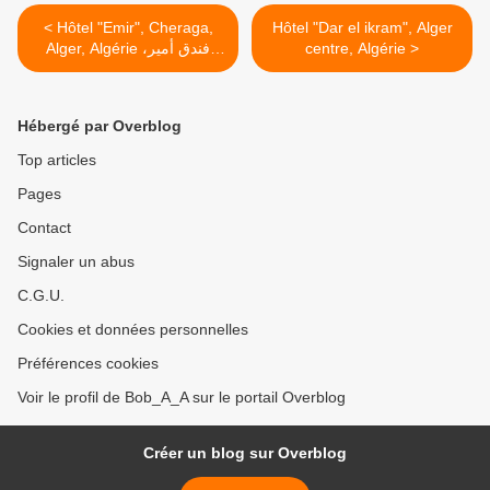
< Hôtel "Emir", Cheraga,
Hôtel "Dar el ikram", Alger
Alger, Algérie فندق أمير،
centre, Algérie >
الشراقة، الجزائر العاصمة
Hébergé par Overblog
Top articles
Pages
Contact
Signaler un abus
C.G.U.
Cookies et données personnelles
Préférences cookies
Voir le profil de Bob_A_A sur le portail Overblog
Créer un blog sur Overblog