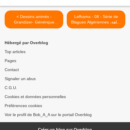
< Dessins animés -
Lefhama - 08 - Série de
Grandizer- Générique
Blagues Algériennes فكاهة،
لفهامة >
مغامرات الفضاء جرندايزر -
جنريك
Hébergé par Overblog
Top articles
Pages
Contact
Signaler un abus
C.G.U.
Cookies et données personnelles
Préférences cookies
Voir le profil de Bob_A_A sur le portail Overblog
Créer un blog sur Overblog