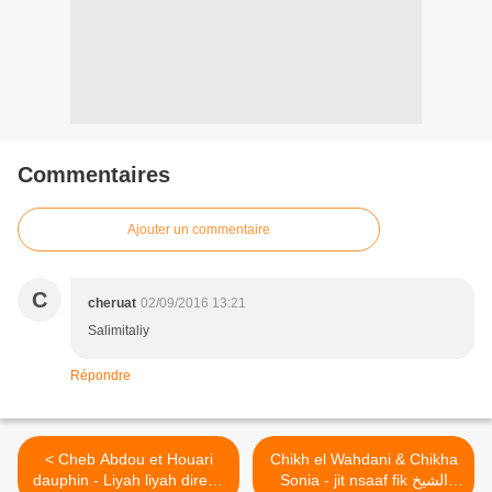
Commentaires
Ajouter un commentaire
C
cheruat
02/09/2016 13:21
Salimitaliy
Répondre
< Cheb Abdou et Houari
Chikh el Wahdani & Chikha
dauphin - Liyah liyah direna
Sonia - jit nsaaf fik الشيخ