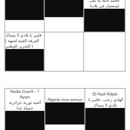
الحمد لالله ما بقى
لستعمار في بلادنا
قلبي يا بلادي لا ينساك
( الفرقة الفنية لجبهة
التحرير الوطني )
Nadia Guerfi - 7
El Hadi Rdjeb
Ayam
Algérie mon amour
الهادي رجب ـ قلبي يا
أغنية ثورية جزائرية
بلادي لا ينساك
جميلة جدا