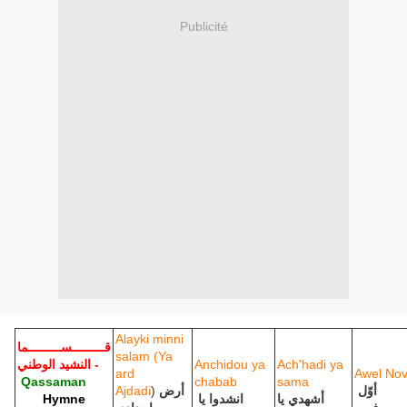
Publicité
Alayki minni
قـــــــــســـــــــما
salam (Ya
- النشيد الوطني
Anchidou ya
Ach'hadi ya
ard
Awel No
Qassaman
chabab
sama
Ajdadi
)
أرض
أوّل
Hymne
انشدوا يا
أشهدي يا