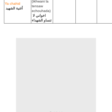
(ikhwani la
Ya chahid
tensaw
أغنية الشهيد
echouhada)
اخواني لا
تنساو الشهداء