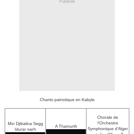
Publicité
Chants patriotique en Kabyle
Chorale de
l'Orchestre
Min Djibalina Segg
A Thamurth
Symphonique d'Alger
Idurar narh