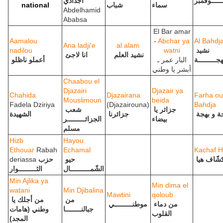
ــــــوفمبر
اجدادي
national
شباب
سماء
Abdelhamid
Ababsa
El Bar amar
Aamalou
-
Abchar ya
Al Bahdj
Ana ladji'e
al alam
nadilou
watni
نشيد
نشيد العلم
انا لاجئ
هجـــــــــة
البار عمر ـ
أعملو ناظلو
أبشر يا وطني
Chaabou el
Djazairi
Djazair ya
Chahida
Djazairana
Farha ou
Mouslimoun
beida
Fadela Dziriya
(Djazairouna)
Bahdja
جزائر يا
شعب
ة و بهجة
جزائرنا
الشهيدة
بيضاء
الجزائـــــــــر
مسلم
Hizb
Hayou
Ethoua
r
Rabah
Echamal
Kachaf 
deriassa
حزب
حيو
شّاف هيا
الشّمــــــــــال
الثـــــــــوار
Min Ajlika ya
Min dima el
watani
Min Djibalina
Mawtini
qoloub
من
من أجلك يا
من دماء
موطنـــــــــي
جبالنــــــــا
وطني (هامات
القلوب
المجد)