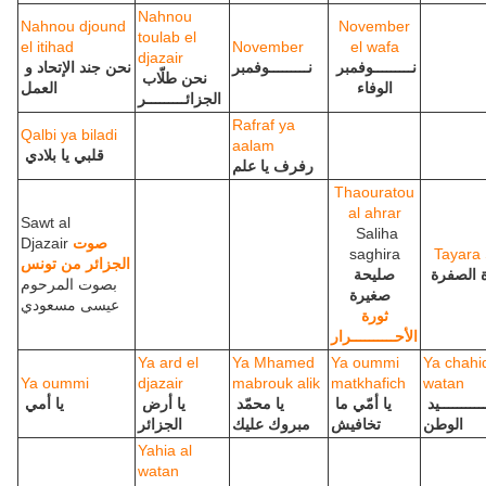
Nahnou
Nahnou djound
November
toulab el
el itihad
November
el wafa
djazair
نـــــــــوفمبر
نـــــــــوفمبر
نحن جند الإتحاد و
نحن طلّاب
الوفاء
العمل
الجزائـــــــــر
Rafraf ya
Qalbi ya biladi
aalam
قلبي يا بلادي
رفرف يا علم
Thaouratou
al ahrar
Sawt al
Saliha
Djazair
صوت
saghira
Tayara 
الجزائر من تونس
ة الصفرة
صليحة
بصوت المرحوم
صغيرة
عيسى مسعودي
ثورة
الأحــــــــــرار
Ya ard el
Ya Mhamed
Ya oummi
Ya chahid
Ya oummi
djazair
mabrouk alik
matkhafich
watan
يا شهــــــــــــيد
يا أمّي ما
يا محمّد
يا أرض
يا أمي
الوطن
تخافيش
مبروك عليك
الجزائر
Yahia al
watan