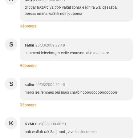
djit par hazard ya bob yalgit zohra esghira wal gssasba
beress emma wa3lik ndir jougema
Répondre
S
salim
25/03/2009 22:49
comment telecharger cette chanson dite moi merci
Répondre
S
salim
25/03/2009 22:46
merci les femmes oui mais chrab nooooooooooooooon
Répondre
K
KYMO
16/03/2009 08:51
bob wallah rak 3adjebni , vive les insoumis