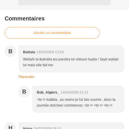
Commentaires
Ajouter un commentaire
B
Battata
14/04/2009 13:54
Wallahi la tbahdila les paroles lol chkoun hadia ! 3ayb wallah
lol mais elle fait rire
Répondre
B
Bob_Algiers_
14/04/2009 14:13
<br /> battata , au moins je t'ai fais sourire.. donc ta
journée doit bien commencer..<br /> <br /> <br />
H
hiziya
26/03/2009 08:41