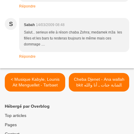
Répondre
S
Sabah
14/03/2009 08:48
Salut... serieux elle à réson chaba Zohra; medamek m3a les
filles et les bars tu resteras toujours le même mais ces
dommage ....
Répondre
< Musique Kabyle, Lounis
Cheba Djenet - Ana wallah
Ait Menguellet - Tarbaet
bkit الشابة جنات ـ أنا والله
بكيت >
Hébergé par Overblog
Top articles
Pages