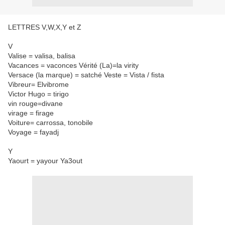
LETTRES V,W,X,Y et Z
V
Valise = valisa, balisa
Vacances = vaconces Vérité (La)=la virity
Versace (la marque) = satché Veste = Vista / fista
Vibreur= Elvibrome
Victor Hugo = tirigo
vin rouge=divane
virage = firage
Voiture= carrossa, tonobile
Voyage = fayadj
Y
Yaourt = yayour Ya3out