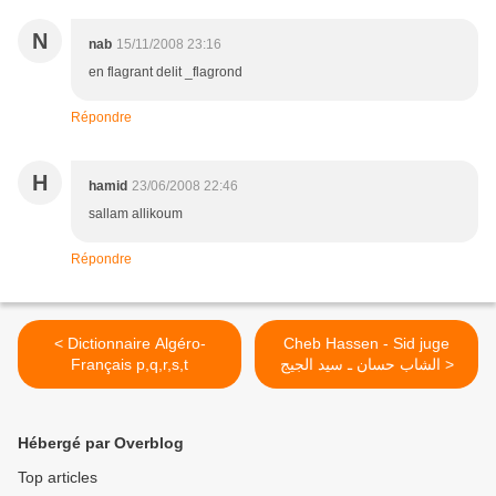
N
nab
15/11/2008 23:16
en flagrant delit _flagrond
Répondre
H
hamid
23/06/2008 22:46
sallam allikoum
Répondre
< Dictionnaire Algéro-
Cheb Hassen - Sid juge
Français p,q,r,s,t
الشاب حسان ـ سيد الجيج >
Hébergé par Overblog
Top articles