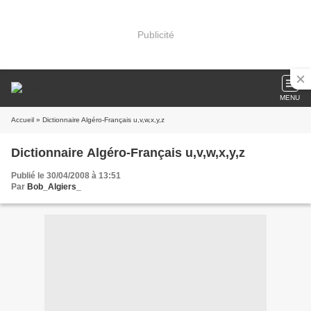
Publicité
MENU
Accueil
» Dictionnaire Algéro-Français u,v,w,x,y,z
Dictionnaire Algéro-Français u,v,w,x,y,z
Publié le 30/04/2008 à 13:51
Par
Bob_Algiers_