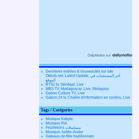
DailyMotion
sur
Dernières entrées & nouveautés sur site
Okbob.net, Latest Update, آخر المستجدات في
الموقع
RTS2 tv, Sénégal, Live
MBS TV, Madagascar, Live, Malagasy
Gabon Culture TV, Live
Gabon 24 tv, Chaîne d'information en continu, Live
Tags / Catégories
Musique Kabyle
Musique Rai
Feuilletons مسلسلات
Musique Judéo-Arabe
Gateaux de fête traditionnels