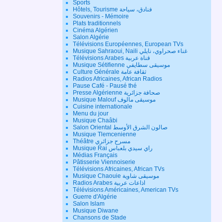
Sports
Hôtels, Tourisme فنادق، سياحة
Souvenirs - Mémoire
Plats traditionnels
Cinéma Algérien
Salon Algérie
Télévisions Européennes, European TVs
Musique Sahraoui, Naili غناء صحراوي، نايلي
Télévisions Arabes قناة عربية
Musique Sétifienne موسيقى سطايفي
Culture Générale ثقافة عامة
Radios Africaines, African Radios
Pause Café - Pausé thé
Presse Algérienne صحافة جزائرية
Musique Malouf موسيقى مالوف
Cuisine internationale
Menu du jour
Musique Chaâbi
Salon Oriental صالون الشرق الأوسط
Musique Tlemcenienne
Théâtre مسرح جزائري
Musique Rai راي سيدي بلعباس
Médias Français
Pâtisserie Viennoiserie
Télévisions Africaines, African TVs
Musique Chaouie موسيقى شاوية
Radios Arabes اذاعات عربية
Télévisions Américaines, American TVs
Guerre d'Algérie
Salon Islam
Musique Diwane
Chansons de Stade