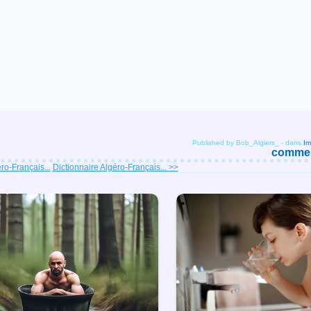
Published by Bob_Algiers_
-
dans
Im
comment
ro-Français...
Dictionnaire Algéro-Français... >>