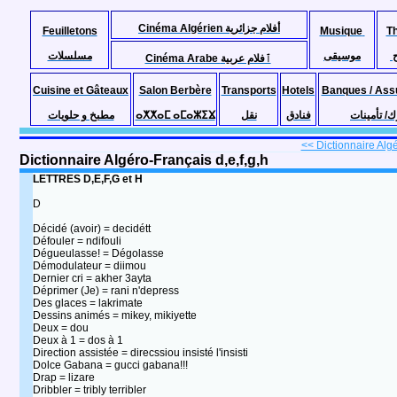
Cinéma Algérien أفلام جزائرية
Feuilletons
Musique
T
موسيقى
مسلسلات
Cinéma Arabe ٱفلام عربية
Cuisine et Gâteaux
Salon Berbère
Transports
Hotels
Banques / Ass
مطبخ و حلويات
ⴰⵅⵅⴰⵎ ⴰⵎⴰⵣⵉⴴ
نقل
فنادق
ك/ تأمينات
<< Dictionnaire Algé
Dictionnaire Algéro-Français d,e,f,g,h
LETTRES D,E,F,G et H
D
Décidé (avoir) = decidétt
Défouler = ndifouli
Dégueulasse! = Dégolasse
Démodulateur = diimou
Dernier cri = akher 3ayta
Déprimer (Je) = rani n'depress
Des glaces = lakrimate
Dessins animés = mikey, mikiyette
Deux = dou
Deux à 1 = dos à 1
Direction assistée = direcssiou insisté l'insisti
Dolce Gabana = gucci gabana!!!
Drap = lizare
Dribbler = tribly terribler