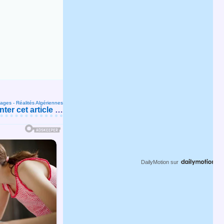
ages - Réalités Algériennes
er cet article
…
DailyMotion
sur