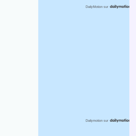
DailyMotion
sur
Dailymotion
sur