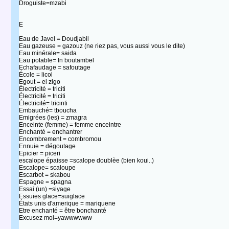
Droguiste=mzabi
E
Eau de Javel = Doudjabil
Eau gazeuse = gazouz (ne riez pas, vous aussi vous le dite)
Eau minérale= saida
Eau potable= In boutambel
Echafaudage = safoutage
École = licol
Egout = el zigo
Électricité = triciti
Électricité = triciti
Électricité= tricinti
Embauché= tboucha
Emigrées (les) = zmagra
Enceinte (femme) = femme enceintre
Enchanté = enchantrer
Encombrement = combromou
Ennuie = dégoutage
Epicier = piceri
escalope épaisse =scalope doublèe (bien koui..)
Escalope= scaloupe
Escarbot = skabou
Espagne = spagna
Essai (un) =siyage
Essuies glace=suiglace
États unis d'amerique = mariquene
Etre enchanté = être bonchanté
Excusez moi=yawwwwww