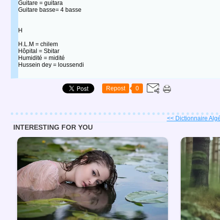
Guitare = guitara
Guitare basse= 4 basse
H
H.L.M = chilem
Hôpital = Sbitar
Humidité = midité
Hussein dey = loussendi
Repost
0
<< Dictionnaire Algé