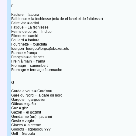
F
Facture = fatoura
Faiblesse = la fechlesse (mix de el fchel et de faiblesse)
Faire vite = activi
Fatigue = La fechlesse
Feinte de corps = findicor
Filmer = n'camiri
Foulard = foulara
Fourchette = fourchita
fourgon=fourgou/forgo/j5/boxer..etc
France = frança
Français = el francis
Frein à main = frama
Fromage = camenbert
Fromage = fermage fourmache
G
Garde a vous = Gard'vou
Gare du Nord = la gare dii nord
Gargote = gargoutier
Gâteau = ga6o
Gaz = gèz
Gazon = el gozmit
Gendarme (un) =jadarmi
Geste = zegte
Glaces = la creme
Godiots = ligoudiou ???
Golf = Galoufa