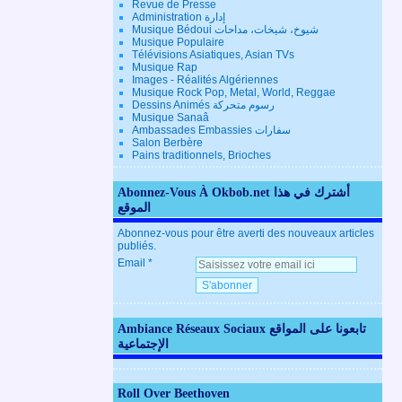
Revue de Presse
Administration إدارة
Musique Bédoui شيوخ، شيخات، مداحات
Musique Populaire
Télévisions Asiatiques, Asian TVs
Musique Rap
Images - Réalités Algériennes
Musique Rock Pop, Metal, World, Reggae
Dessins Animés رسوم متحركة
Musique Sanaâ
Ambassades Embassies سفارات
Salon Berbère
Pains traditionnels, Brioches
Abonnez-Vous À Okbob.net أشترك في هذا
الموقع
Abonnez-vous pour être averti des nouveaux articles
publiés.
Email
Ambiance Réseaux Sociaux تابعونا على المواقع
الإجتماعية
Roll Over Beethoven