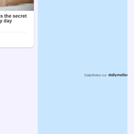
DailyMotion
sur