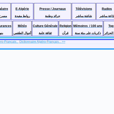
héatre
E-Algérie
Presse / Journaux
Télèvisions
Radios
ذاعة مباشر
شاشة مباشر
جرائد وطنية
روابط مفيدة
مسرح
urances
Météo
Culture Générale
Religion
Mémoires / 100 ans
Top
لجزائر
ذكريات على مئة سنة
قرآن
ثقافة عامة
أحوال الطقس
بنو
ro-Français...
Dictionnaire Algéro-Français... >>