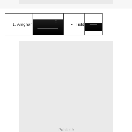
Amghar
Tislit
Publicité