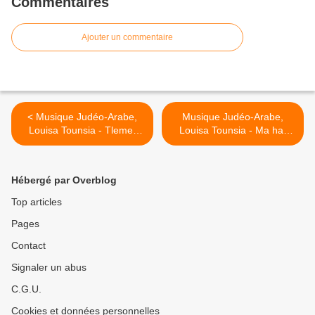
Commentaires
Ajouter un commentaire
< Musique Judéo-Arabe,
Musique Judéo-Arabe,
Louisa Tounsia - Tlemet
Louisa Tounsia - Ma har
lahbab
narek >
Hébergé par Overblog
Top articles
Pages
Contact
Signaler un abus
C.G.U.
Cookies et données personnelles