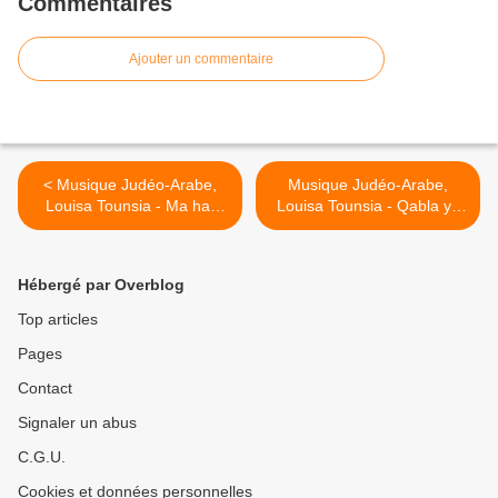
Commentaires
Ajouter un commentaire
< Musique Judéo-Arabe,
Musique Judéo-Arabe,
Louisa Tounsia - Ma har
Louisa Tounsia - Qabla ya
narek
maqboula >
Hébergé par Overblog
Top articles
Pages
Contact
Signaler un abus
C.G.U.
Cookies et données personnelles