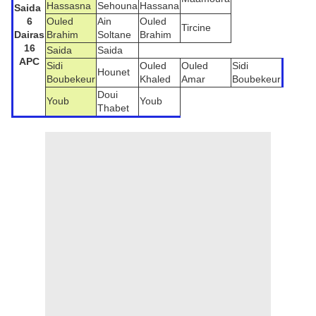
Hassasna
Sehouna
Hassana
Saida
6
Ouled
Ain
Ouled
Tircine
Dairas
Brahim
Soltane
Brahim
16
Saida
Saida
APC
Sidi
Ouled
Ouled
Sidi
Hounet
Boubekeur
Khaled
Amar
Boubekeur
Doui
Youb
Youb
Thabet