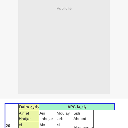
Publicité
APC بلديةا
Daira دائرة
Ain el
Ain
Moulay
Sidi
Hadjar
Lahdjar
larbi
Ahmed
el
Ain
el
20
Maamoura