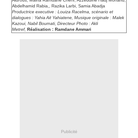
Aidrous, Malha Ramdane Cherif, Azzeddine Hadj Mohand,
Abdelhamid Rabia,, Razika Larbi, Samia Abadja
Productrice executive : Louiza Racelma, scénario et
dialogues : Yahia Ait Yahiatene, Musique originale : Malek
Kazoui, Nabil Boumati, Directeur Photo : Akli
Metref,
Réalisation : Ramdane Ammari
Publicité