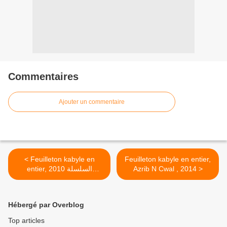
Commentaires
Ajouter un commentaire
< Feuilleton kabyle en
Feuilleton kabyle en entier,
entier, 2010 السلسلة
Azrib N Cwal , 2014 >
الامازيغية احليل احليل - Ahlil
Ahlil
Hébergé par Overblog
Top articles