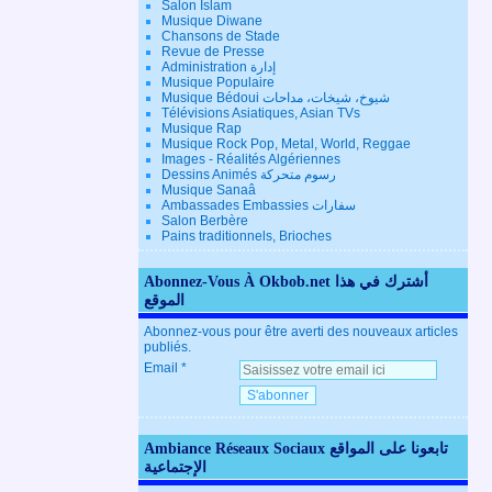
Salon Islam
Musique Diwane
Chansons de Stade
Revue de Presse
Administration إدارة
Musique Populaire
Musique Bédoui شيوخ، شيخات، مداحات
Télévisions Asiatiques, Asian TVs
Musique Rap
Musique Rock Pop, Metal, World, Reggae
Images - Réalités Algériennes
Dessins Animés رسوم متحركة
Musique Sanaâ
Ambassades Embassies سفارات
Salon Berbère
Pains traditionnels, Brioches
Abonnez-Vous À Okbob.net أشترك في هذا
الموقع
Abonnez-vous pour être averti des nouveaux articles
publiés.
Email
Ambiance Réseaux Sociaux تابعونا على المواقع
الإجتماعية