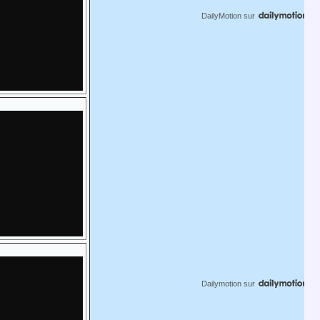
DailyMotion
sur
Dailymotion
sur