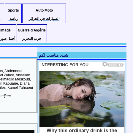
Sports
Auto Moto
السيارات في الجزائر
رياضة
إ
 image
Guerre d'Algérie
حرب التحرير
أجمل صور ا
شيئ مناسب لكم
ras, Abdennour
ad Zahed, Abdallah
bdelmadjid Meskoud,
mri Kaouane, Diana
iles, Kamel Yahiaoui
 Redjem,