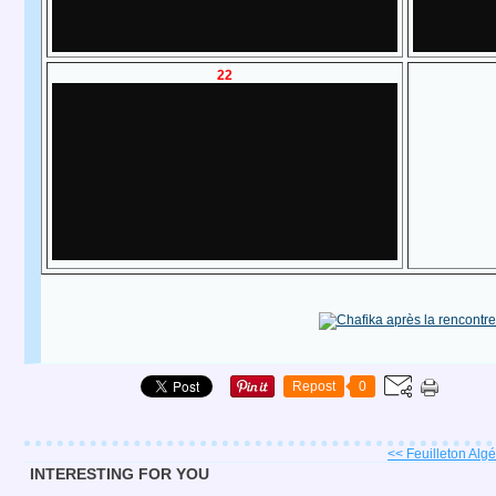
22
Repost
0
<< Feuilleton Algér