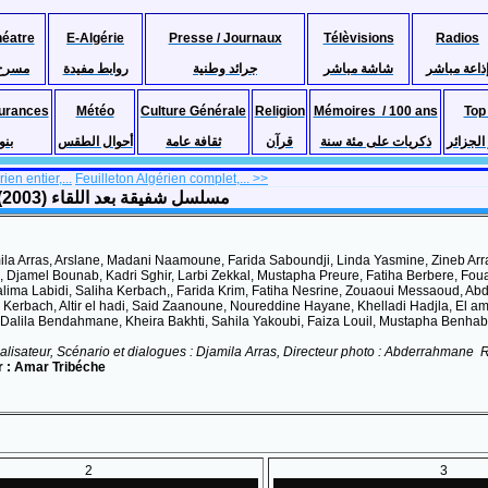
héatre
E-Algérie
Presse / Journaux
Télèvisions
Radios
ذاعة مباشر
شاشة مباشر
جرائد وطنية
روابط مفيدة
مسرح
urances
Météo
Culture Générale
Religion
Mémoires / 100 ans
Top
لجزائر
ذكريات على مئة سنة
قرآن
ثقافة عامة
أحوال الطقس
بنو
ien entier,...
Feuilleton Algérien complet,... >>
Chafika après la rencontre, Feuilleton Algérien complet, (2003) مسلسل شفيقة بعد اللقاء
ila Arras, Arslane, Madani Naamoune, Farida Saboundji, Linda Yasmine, Zineb Ar
 Djamel Bounab, Kadri Sghir, Larbi Zekkal, Mustapha Preure, Fatiha Berbere, Fou
lima Labidi, Saliha Kerbach,, Farida Krim, Fatiha Nesrine, Zouaoui Messaoud, A
Kerbach, Altir el hadi, Said Zaanoune, Noureddine Hayane, Khelladi Hadjla, El a
Dalila Bendahmane, Kheira Bakhti, Sahila Yakoubi, Faiza Louil, Mustapha Benhab
éalisateur, Scénario et dialogues : Djamila Arras, Directeur photo : Abderrahmane
r : Amar Tribéche
2
3