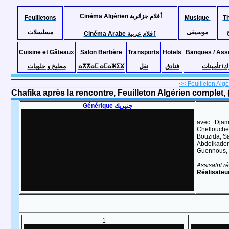
Cinéma Algérien أفلام جزائرية
Feuilletons
Musique
T
موسيقى
مسلسلات
Cinéma Arabe ٱفلام عربية
Cuisine et Gâteaux
Salon Berbère
Transports
Hotels
Banques / Ass
مطبخ و حلويات
ⴰⵅⵅⴰⵎ ⴰⵎⴰⵣⵉⴴ
نقل
فنادق
ك/ تأمينات
<< Feuilleton Algér
Générique جنيريك
avec : Djam
Chellouche,
Bouzida, Sa
Abdelkader 
Guennous, 
Assisatnt r
Réalisateu
1