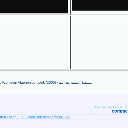
Published by Okbob.net
comment
ien entier,...
Feuilleton Algérien complet,... >>