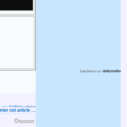
DailyMotion
sur
-
dans
Feuilletons مسلسلات
er cet article
…