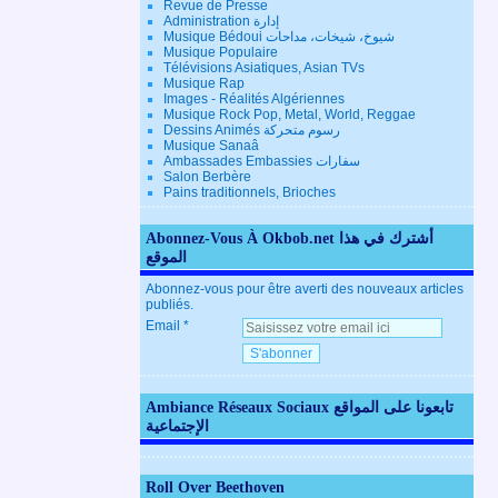
Revue de Presse
Administration إدارة
Musique Bédoui شيوخ، شيخات، مداحات
Musique Populaire
Télévisions Asiatiques, Asian TVs
Musique Rap
Images - Réalités Algériennes
Musique Rock Pop, Metal, World, Reggae
Dessins Animés رسوم متحركة
Musique Sanaâ
Ambassades Embassies سفارات
Salon Berbère
Pains traditionnels, Brioches
Abonnez-Vous À Okbob.net أشترك في هذا
الموقع
Abonnez-vous pour être averti des nouveaux articles
publiés.
Email
Ambiance Réseaux Sociaux تابعونا على المواقع
الإجتماعية
Roll Over Beethoven