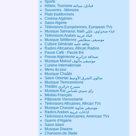
Sports
Hôtels, Tourisme فنادق، سياحة
Souvenirs - Mémoire
Plats traditionnels
Cinéma Algérien
Salon Algérie
Télévisions Européennes, European TVs
Musique Sahraoui, Naili غناء صحراوي، نايلي
Télévisions Arabes قناة عربية
Musique Sétifienne موسيقى سطايفي
Culture Générale ثقافة عامة
Radios Africaines, African Radios
Pause Café - Pausé thé
Presse Algérienne صحافة جزائرية
Musique Malouf موسيقى مالوف
Cuisine internationale
Menu du jour
Musique Chaâbi
Salon Oriental صالون الشرق الأوسط
Musique Tlemcenienne
Théâtre مسرح جزائري
Musique Rai راي سيدي بلعباس
Médias Français
Pâtisserie Viennoiserie
Télévisions Africaines, African TVs
Musique Chaouie موسيقى شاوية
Radios Arabes اذاعات عربية
Télévisions Américaines, American TVs
Guerre d'Algérie
Salon Islam
Musique Diwane
Chansons de Stade