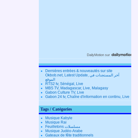
DailyMotion
sur
Dernières entrées & nouveautés sur site
Okbob.net, Latest Update, آخر المستجدات في
الموقع
RTS2 tv, Sénégal, Live
MBS TV, Madagascar, Live, Malagasy
Gabon Culture TV, Live
Gabon 24 tv, Chaîne d'information en continu, Live
Tags / Catégories
Musique Kabyle
Musique Rai
Feuilletons مسلسلات
Musique Judéo-Arabe
Gateaux de fête traditionnels