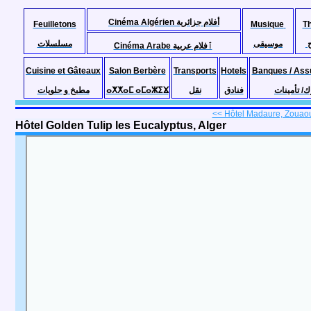
Cinéma Algérien أفلام جزائرية
Feuilletons
Musique
T
موسيقى
مسلسلات
Cinéma Arabe ٱفلام عربية
Cuisine et Gâteaux
Salon Berbère
Transports
Hotels
Banques / Ass
مطبخ و حلويات
ⴰⵅⵅⴰⵎ ⴰⵎⴰⵣⵉⴴ
نقل
فنادق
ك/ تأمينات
<< Hôtel Madaure, Zouaou
Hôtel Golden Tulip les Eucalyptus, Alger