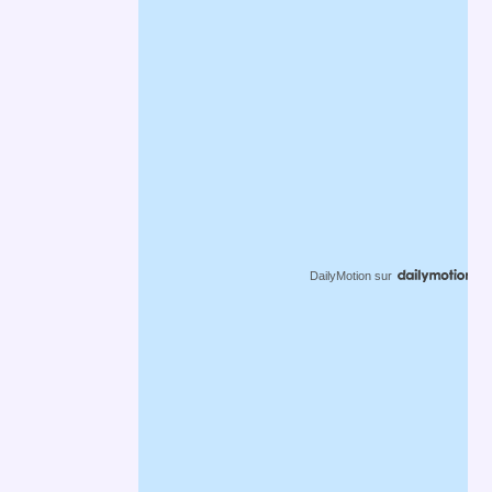
DailyMotion
sur