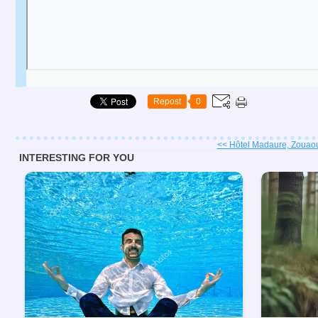
Repost
0
<< Hôtel Madaure, Zouaou