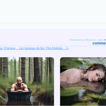
Published by Okbob.net
-
dans
comment
a, Cheraga,...
Les rameaux de feu, Film Algérien... >>