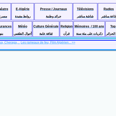
héatre
E-Algérie
Presse / Journaux
Télèvisions
Radios
ذاعة مباشر
شاشة مباشر
جرائد وطنية
روابط مفيدة
مسرح
urances
Météo
Culture Générale
Religion
Mémoires / 100 ans
Top
لجزائر
ذكريات على مئة سنة
قرآن
ثقافة عامة
أحوال الطقس
بنو
a, Cheraga,...
Les rameaux de feu, Film Algérien... >>