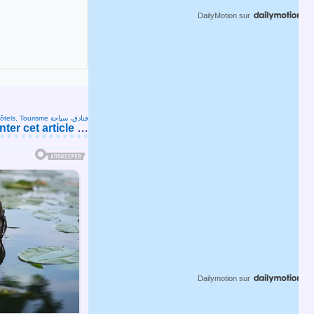
DailyMotion
sur
Hôtels, Tourisme فنادق، سياحة
er cet article
…
Dailymotion
sur