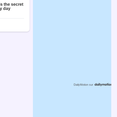
DailyMotion
sur