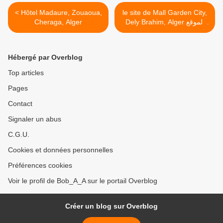
< Hôtel Madaure, Zouaoua,
le site de Mall Garden City,
Cheraga, Alger
Dely Brahim, Alger الموقع
الرسمي لمول قاردن ستي،
دالي براهيم، العاصمة >
Hébergé par Overblog
Top articles
Pages
Contact
Signaler un abus
C.G.U.
Cookies et données personnelles
Préférences cookies
Voir le profil de Bob_A_A sur le portail Overblog
Créer un blog sur Overblog