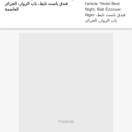
فندق باست نايط، باب الزوار، الجزائر
العاصمة
Publicité