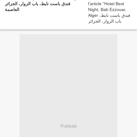
فندق باست نايط، باب الزوار، الجزائر
العاصمة
Publicité