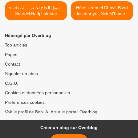
< سوق الحاج لخضر - الصدقة -
Hôtel ikram el Dhayf, Blvrd
Souk El Hadj Lakhdar
des martyrs, Sidi M'hamed,
(2009)
Alger >
Hébergé par Overblog
Top articles
Pages
Contact
Signaler un abus
C.G.U.
Cookies et données personnelles
Préférences cookies
Voir le profil de Bob_A_A sur le portail Overblog
Créer un blog sur Overblog