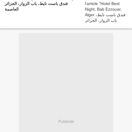
فندق باست نايط، باب الزوار، الجزائر
العاصمة
Publicité