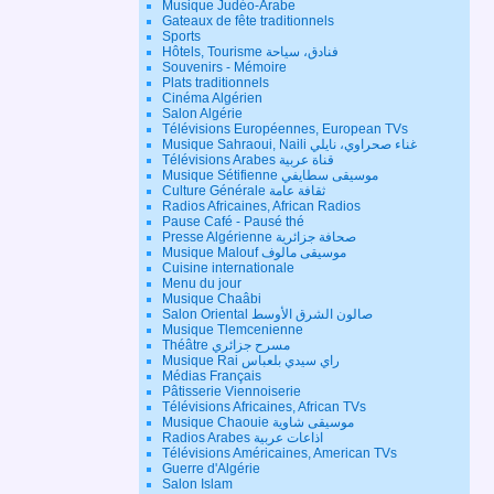
Musique Judéo-Arabe
Gateaux de fête traditionnels
Sports
Hôtels, Tourisme فنادق، سياحة
Souvenirs - Mémoire
Plats traditionnels
Cinéma Algérien
Salon Algérie
Télévisions Européennes, European TVs
Musique Sahraoui, Naili غناء صحراوي، نايلي
Télévisions Arabes قناة عربية
Musique Sétifienne موسيقى سطايفي
Culture Générale ثقافة عامة
Radios Africaines, African Radios
Pause Café - Pausé thé
Presse Algérienne صحافة جزائرية
Musique Malouf موسيقى مالوف
Cuisine internationale
Menu du jour
Musique Chaâbi
Salon Oriental صالون الشرق الأوسط
Musique Tlemcenienne
Théâtre مسرح جزائري
Musique Rai راي سيدي بلعباس
Médias Français
Pâtisserie Viennoiserie
Télévisions Africaines, African TVs
Musique Chaouie موسيقى شاوية
Radios Arabes اذاعات عربية
Télévisions Américaines, American TVs
Guerre d'Algérie
Salon Islam