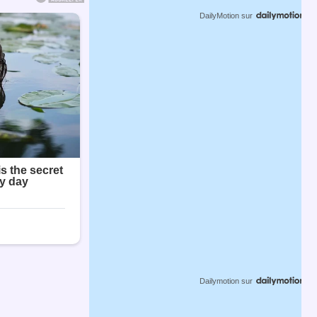
DailyMotion
sur
Dailymotion
sur