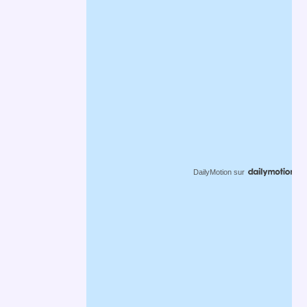
DailyMotion
sur