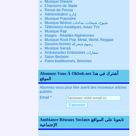
Musique Diwane
Chansons de Stade
Revue de Presse
Administration إدارة
Musique Populaire
Musique Bédoui شيوخ، شيخات، مداحات
Télévisions Asiatiques, Asian TVs
Musique Rap
Images - Réalités Algériennes
Musique Rock Pop, Metal, World, Reggae
Dessins Animés رسوم متحركة
Musique Sanaâ
Ambassades Embassies سفارات
Salon Berbère
Pains traditionnels, Brioches
Abonnez-Vous À Okbob.net أشترك في هذا
الموقع
Abonnez-vous pour être averti des nouveaux articles
publiés.
Email
Ambiance Réseaux Sociaux تابعونا على المواقع
الإجتماعية