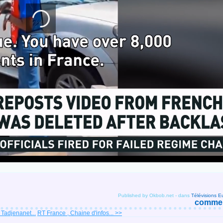
Published by Okbob.net
-
dans
Télévisions 
comment
 Tadjenanet...
RT France , Chaine d'infos... >>