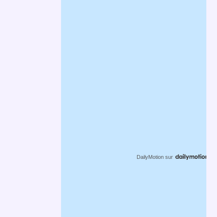
DailyMotion
sur