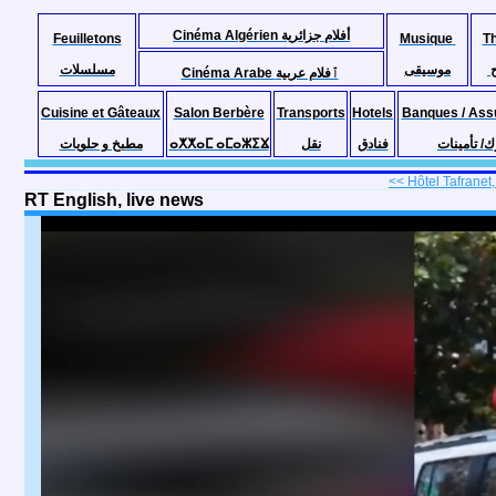
Cinéma Algérien أفلام جزائرية
Feuilletons
Musique
T
موسيقى
مسلسلات
Cinéma Arabe ٱفلام عربية
Cuisine et Gâteaux
Salon Berbère
Transports
Hotels
Banques / Ass
مطبخ و حلويات
ⴰⵅⵅⴰⵎ ⴰⵎⴰⵣⵉⴴ
نقل
فنادق
ك/ تأمينات
<< Hôtel Tafranet,
RT English, live news