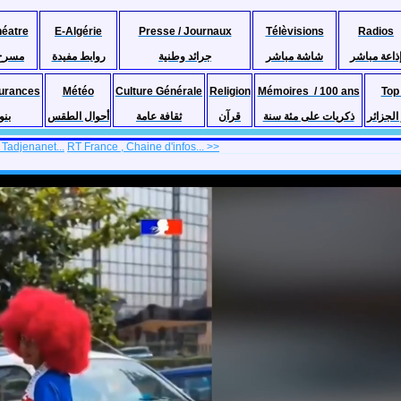
héatre
E-Algérie
Presse / Journaux
Télèvisions
Radios
ذاعة مباشر
شاشة مباشر
جرائد وطنية
روابط مفيدة
مسرح
urances
Météo
Culture Générale
Religion
Mémoires / 100 ans
Top
لجزائر
ذكريات على مئة سنة
قرآن
ثقافة عامة
أحوال الطقس
بنو
 Tadjenanet...
RT France , Chaine d'infos... >>