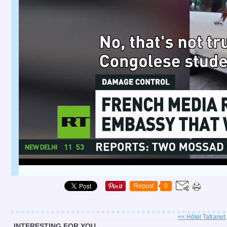
Repost
0
<< Hôtel Tafranet,