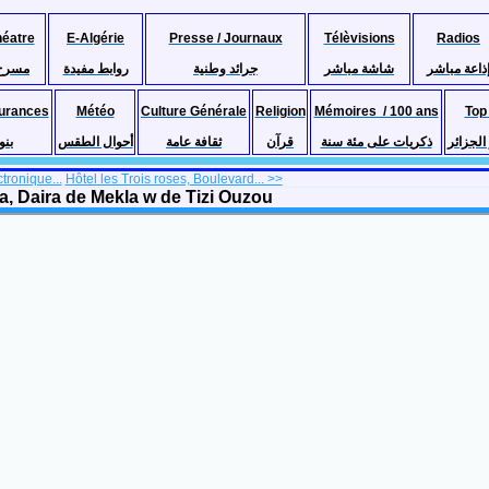
héatre
E-Algérie
Presse / Journaux
Télèvisions
Radios
ذاعة مباشر
شاشة مباشر
جرائد وطنية
روابط مفيدة
مسرح
urances
Météo
Culture Générale
Religion
Mémoires / 100 ans
Top
لجزائر
ذكريات على مئة سنة
قرآن
ثقافة عامة
أحوال الطقس
بنو
tronique...
Hôtel les Trois roses, Boulevard... >>
 Daira de Mekla w de Tizi Ouzou