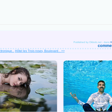
Published by Okbob.net
-
dans
comment
tronique...
Hôtel les Trois roses, Boulevard... >>