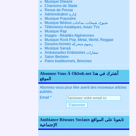
Musique Diwane
Chansons de Stade
Revue de Presse
Administration إدارة
Musique Populaire
Musique Bédoui شيوخ، شيخات، مداحات
Télévisions Asiatiques, Asian TVs
Musique Rap
Images - Réalités Algériennes
Musique Rock Pop, Metal, World, Reggae
Dessins Animés رسوم متحركة
Musique Sanaâ
Ambassades Embassies سفارات
Salon Berbère
Pains traditionnels, Brioches
Abonnez-Vous À Okbob.net أشترك في هذا
الموقع
Abonnez-vous pour être averti des nouveaux articles
publiés.
Email
Ambiance Réseaux Sociaux تابعونا على المواقع
الإجتماعية