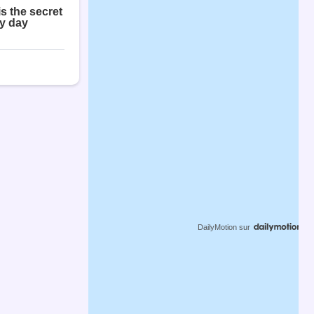
DailyMotion
sur