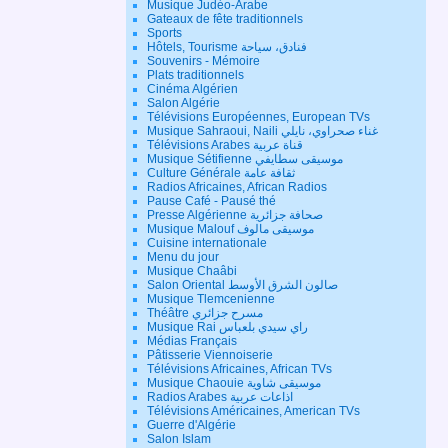
Musique Judéo-Arabe
Gateaux de fête traditionnels
Sports
Hôtels, Tourisme فنادق، سياحة
Souvenirs - Mémoire
Plats traditionnels
Cinéma Algérien
Salon Algérie
Télévisions Européennes, European TVs
Musique Sahraoui, Naili غناء صحراوي، نايلي
Télévisions Arabes قناة عربية
Musique Sétifienne موسيقى سطايفي
Culture Générale ثقافة عامة
Radios Africaines, African Radios
Pause Café - Pausé thé
Presse Algérienne صحافة جزائرية
Musique Malouf موسيقى مالوف
Cuisine internationale
Menu du jour
Musique Chaâbi
Salon Oriental صالون الشرق الأوسط
Musique Tlemcenienne
Théâtre مسرح جزائري
Musique Rai راي سيدي بلعباس
Médias Français
Pâtisserie Viennoiserie
Télévisions Africaines, African TVs
Musique Chaouie موسيقى شاوية
Radios Arabes اذاعات عربية
Télévisions Américaines, American TVs
Guerre d'Algérie
Salon Islam