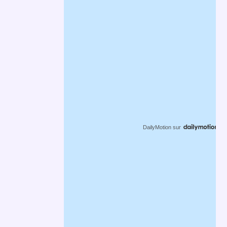
DailyMotion
sur