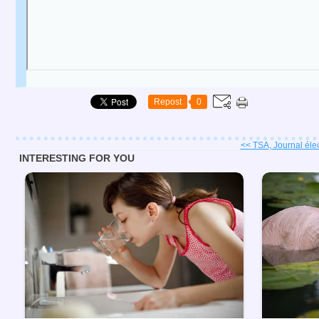
Repost
0
<< TSA, Journal élec