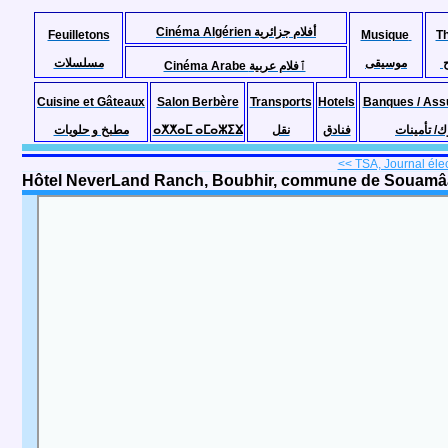
Cinéma Algérien أفلام جزائرية
Feuilletons
Musique
T
موسيقى
مسلسلات
Cinéma Arabe ٱفلام عربية
Cuisine et Gâteaux
Salon Berbère
Transports
Hotels
Banques / Ass
مطبخ و حلويات
ⴰⵅⵅⴰⵎ ⴰⵎⴰⵣⵉⴴ
نقل
فنادق
ك/ تأمينات
<< TSA, Journal élec
Hôtel NeverLand Ranch, Boubhir, commune de Souamâa,