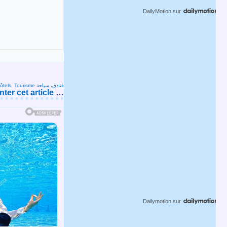
DailyMotion
sur
Hôtels, Tourisme فنادق، سياحة
er cet article
…
Dailymotion
sur