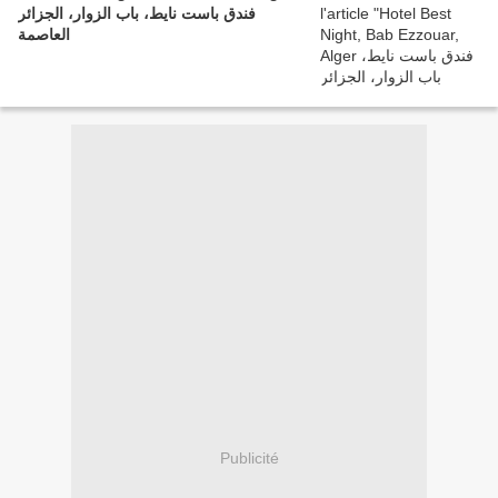
فندق باست نايط، باب الزوار، الجزائر
العاصمة
Publicité