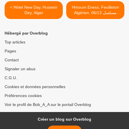
< Hôtel New Day, Hussein
Hmoum Eness, Feuilleton
Dey, Alger
Algérien, 06/13 مسلسل
هموم الناس - النسيب >
Hébergé par Overblog
Top articles
Pages
Contact
Signaler un abus
C.G.U.
Cookies et données personnelles
Préférences cookies
Voir le profil de Bob_A_A sur le portail Overblog
Créer un blog sur Overblog