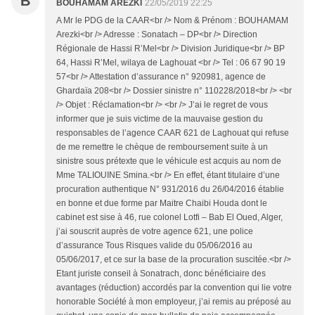
B
BOUHAMAM AREZKI
22/05/2019 22:25
A Mr le PDG de la CAAR<br /> Nom & Prénom : BOUHAMAM
Arezki<br /> Adresse : Sonatach – DP<br /> Direction
Régionale de Hassi R’Mel<br /> Division Juridique<br /> BP
64, Hassi R’Mel, wilaya de Laghouat <br /> Tel : 06 67 90 19
57<br /> Attestation d’assurance n° 920981, agence de
Ghardaïa 208<br /> Dossier sinistre n° 110228/2018<br /> <br
/> Objet : Réclamation<br /> <br /> J’ai le regret de vous
informer que je suis victime de la mauvaise gestion du
responsables de l’agence CAAR 621 de Laghouat qui refuse
de me remettre le chèque de remboursement suite à un
sinistre sous prétexte que le véhicule est acquis au nom de
Mme TALIOUINE Smina.<br /> En effet, étant titulaire d’une
procuration authentique N° 931/2016 du 26/04/2016 établie
en bonne et due forme par Maitre Chaibi Houda dont le
cabinet est sise à 46, rue colonel Lotfi – Bab El Oued, Alger,
j’ai souscrit auprès de votre agence 621, une police
d’assurance Tous Risques valide du 05/06/2016 au
05/06/2017, et ce sur la base de la procuration suscitée.<br />
Etant juriste conseil à Sonatrach, donc bénéficiaire des
avantages (réduction) accordés par la convention qui lie votre
honorable Société à mon employeur, j’ai remis au préposé au