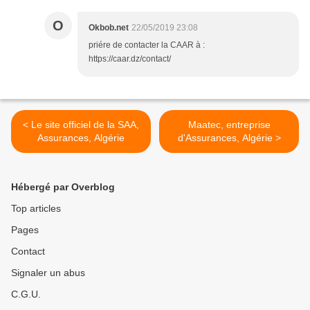
O
Okbob.net
22/05/2019 23:08
priére de contacter la CAAR à :
https://caar.dz/contact/
< Le site officiel de la SAA,
Maatec, entreprise
Assurances, Algérie
d'Assurances, Algérie >
Hébergé par Overblog
Top articles
Pages
Contact
Signaler un abus
C.G.U.