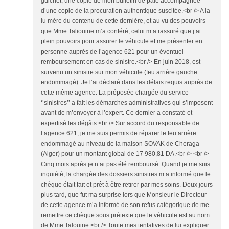
guichet, une copie de mon bulletin de paie accompagnée
d’une copie de la procuration authentique suscitée.<br /> A la
lu mère du contenu de cette dernière, et au vu des pouvoirs
que Mme Taliouine m’a conféré, celui m’a rassuré que j’ai
plein pouvoirs pour assurer le véhicule et me présenter en
personne auprès de l’agence 621 pour un éventuel
remboursement en cas de sinistre.<br /> En juin 2018, est
survenu un sinistre sur mon véhicule (feu arrière gauche
endommagé). Je l’ai déclaré dans les délais requis auprès de
cette même agence. La préposée chargée du service
‘’sinistres’’ a fait les démarches administratives qui s’imposent
avant de m’envoyer à l’expert. Ce dernier a constaté et
expertisé les dégâts.<br /> Sur accord du responsable de
l’agence 621, je me suis permis de réparer le feu arrière
endommagé au niveau de la maison SOVAK de Cheraga
(Alger) pour un montant global de 17 980,81 DA.<br /> <br />
Cinq mois après je n’ai pas été remboursé. Quand je me suis
inquiété, la chargée des dossiers sinistres m’a informé que le
chèque était fait et prêt à être retirer par mes soins. Deux jours
plus tard, que fut ma surprise lors que Monsieur le Directeur
de cette agence m’a informé de son refus catégorique de me
remettre ce chèque sous prétexte que le véhicule est au nom
de Mme Talouine.<br /> Toute mes tentatives de lui expliquer