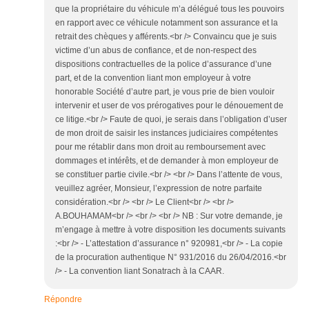
que la propriétaire du véhicule m’a délégué tous les pouvoirs
en rapport avec ce véhicule notamment son assurance et la
retrait des chèques y afférents.<br /> Convaincu que je suis
victime d’un abus de confiance, et de non-respect des
dispositions contractuelles de la police d’assurance d’une
part, et de la convention liant mon employeur à votre
honorable Société d’autre part, je vous prie de bien vouloir
intervenir et user de vos prérogatives pour le dénouement de
ce litige.<br /> Faute de quoi, je serais dans l’obligation d’user
de mon droit de saisir les instances judiciaires compétentes
pour me rétablir dans mon droit au remboursement avec
dommages et intérêts, et de demander à mon employeur de
se constituer partie civile.<br /> <br /> Dans l’attente de vous,
veuillez agréer, Monsieur, l’expression de notre parfaite
considération.<br /> <br /> Le Client<br /> <br />
A.BOUHAMAM<br /> <br /> <br /> NB : Sur votre demande, je
m’engage à mettre à votre disposition les documents suivants
:<br /> - L’attestation d’assurance n° 920981,<br /> - La copie
de la procuration authentique N° 931/2016 du 26/04/2016.<br
/> - La convention liant Sonatrach à la CAAR.
Répondre