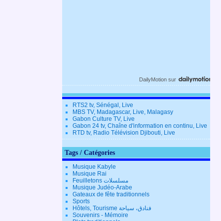
DailyMotion
sur
RTS2 tv, Sénégal, Live
MBS TV, Madagascar, Live, Malagasy
Gabon Culture TV, Live
Gabon 24 tv, Chaîne d'information en continu, Live
RTD tv, Radio Télévision Djibouti, Live
Tags / Catégories
Musique Kabyle
Musique Rai
Feuilletons مسلسلات
Musique Judéo-Arabe
Gateaux de fête traditionnels
Sports
Hôtels, Tourisme فنادق، سياحة
Souvenirs - Mémoire