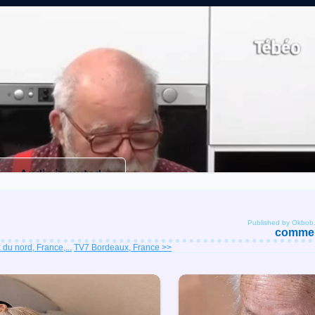
Published by Okbob
comment
 du nord, France,...
TV7 Bordeaux, France >>