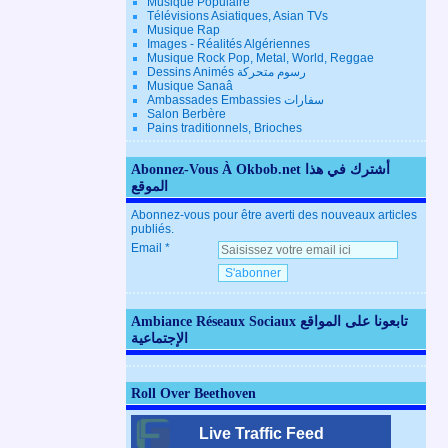
Musique Populaire
Télévisions Asiatiques, Asian TVs
Musique Rap
Images - Réalités Algériennes
Musique Rock Pop, Metal, World, Reggae
Dessins Animés رسوم متحركة
Musique Sanaâ
Ambassades Embassies سفارات
Salon Berbère
Pains traditionnels, Brioches
Abonnez-Vous À Okbob.net أشترك في هذا
الموقع
Abonnez-vous pour être averti des nouveaux articles
publiés.
Email
Ambiance Réseaux Sociaux تابعونا على المواقع
الإجتماعية
Roll Over Beethoven
Live Traffic Feed