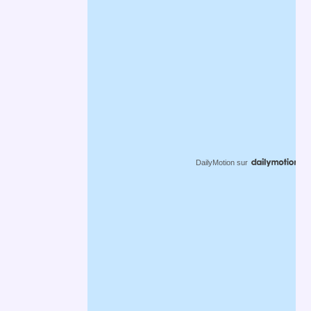
DailyMotion
sur