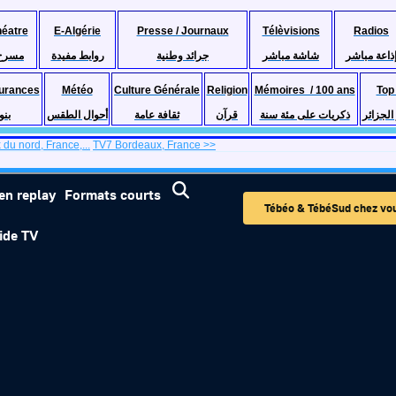
héatre
E-Algérie
Presse / Journaux
Télèvisions
Radios
ذاعة مباشر
شاشة مباشر
جرائد وطنية
روابط مفيدة
مسرح
urances
Météo
Culture Générale
Religion
Mémoires / 100 ans
Top
لجزائر
ذكريات على مئة سنة
قرآن
ثقافة عامة
أحوال الطقس
بنو
 du nord, France,...
TV7 Bordeaux, France >>