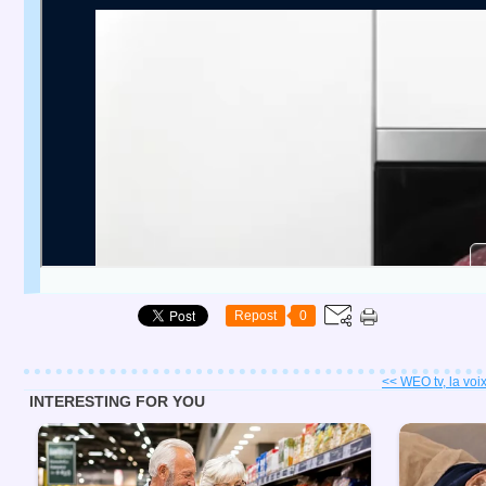
Repost
0
<< WEO tv, la voix