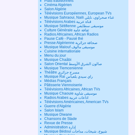
Plats traditionnels
Cinéma Algérien
Salon Algérie
Télévisions Européennes, European TVs
Musique Sahraoui, Naili غناء صحراوي، نايلي
Télévisions Arabes قناة عربية
Musique Sétifienne موسيقى سطايفي
Culture Générale ثقافة عامة
Radios Africaines, African Radios
Pause Café - Pausé thé
Presse Algérienne صحافة جزائرية
Musique Malouf موسيقى مالوف
Cuisine internationale
Menu du jour
Musique Chaâbi
Salon Oriental صالون الشرق الأوسط
Musique Tlemcenienne
Théâtre مسرح جزائري
Musique Rai راي سيدي بلعباس
Médias Français
Pâtisserie Viennoiserie
Télévisions Africaines, African TVs
Musique Chaouie موسيقى شاوية
Radios Arabes اذاعات عربية
Télévisions Américaines, American TVs
Guerre d'Algérie
Salon Islam
Musique Diwane
Chansons de Stade
Revue de Presse
Administration إدارة
Musique Bédoui شيوخ، شيخات، مداحات