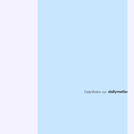
DailyMotion
sur