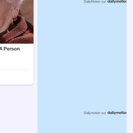
DailyMotion
sur
Dailymotion
sur