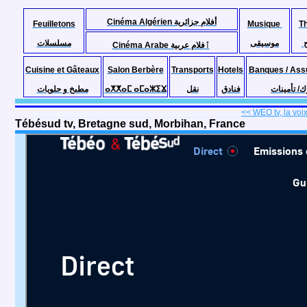
Cinéma Algérien أفلام جزائرية
Feuilletons
Musique
T
موسيقى
مسلسلات
Cinéma Arabe ٱفلام عربية
Cuisine et Gâteaux
Salon Berbère
Transports
Hotels
Banques / Ass
مطبخ و حلويات
ⴰⵅⵅⴰⵎ ⴰⵎⴰⵣⵉⴴ
نقل
فنادق
ك/ تأمينات
<< WEO tv, la voix
Tébésud tv, Bretagne sud, Morbihan, France